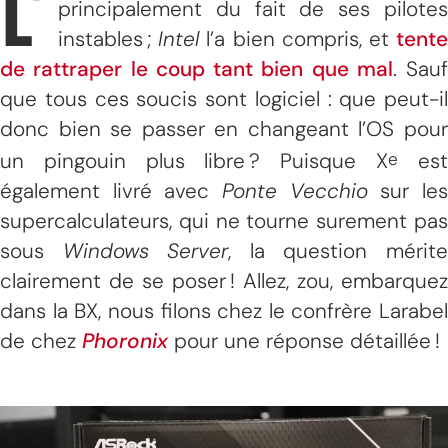
L’
principalement du fait de ses pilotes
instables ;
Intel
l’a bien compris, et
tent
de rattraper le coup tant bien que mal
. Sauf
que tous ces soucis sont logiciel : que peut-il
donc bien se passer en changeant l’OS pour
un pingouin plus libre ? Puisque X
es
e
également livré avec
Ponte Vecchio
sur le
supercalculateurs, qui ne tourne surement pas
sous
Windows Server
, la question mérit
clairement de se poser ! Allez, zou, embarquez
dans la BX, nous filons chez le confrère Larabel
de chez
Phoronix
pour une réponse détaillée !