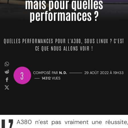
mais pour quelles
performances ?
QUELLES PERFORMANCES POUR L'A380, SOUS LINUX ? C'EST
CE QUE NOUS ALLONS VOIR !
3
COMPOSÉ PAR
N. D.
—————
29 AOÛT 2022 À 19H33
——
14312
VUES
A380 n’est pas vraiment une réussite,