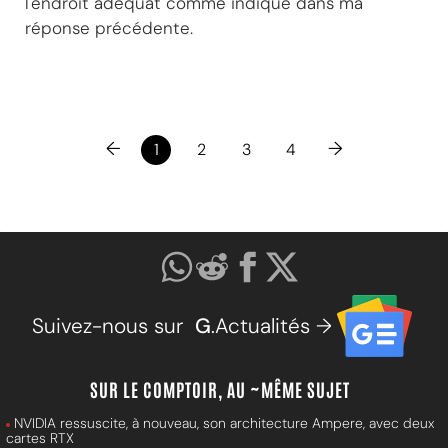
l'endroit adéquat comme indiqué dans ma
réponse précédente.
←
→
1
2
3
4
Suivez-nous sur
G
.Actualités →
SUR LE COMPTOIR, AU ~MÊME SUJET
NVIDIA ressuscite, à nouveau, son architecture Ampere, avec deux
cartes RTX