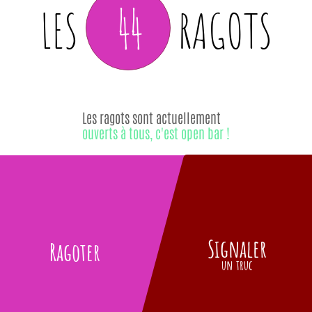
44
LES
RAGOTS
Les ragots sont actuellement
ouverts à tous, c'est open bar !
Signaler
Ragoter
un truc