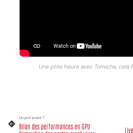
MPT
Une ptite heure avec Tomiche, cela fa
Un poil avant ?
Bilan des performances en GPU
Liv