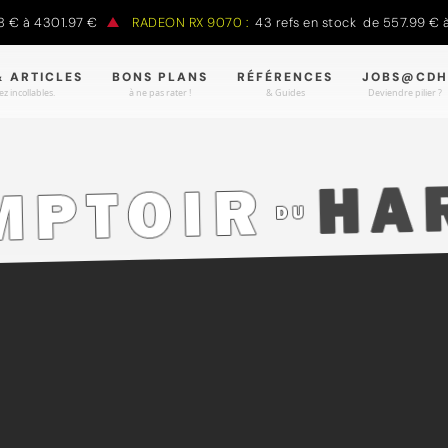
€ à 4301.97 €
RADEON RX 9070 :
43 refs en stock de 557.99 € à 
& ARTICLES
BONS PLANS
RÉFÉRENCES
JOBS@CDH
z incollables.
à ne pas rater !
& Guides
Deviendre pilier ?