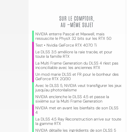
SUR LE COMPTOIR,
AU ~MÊME SUJET
NVIDIA enterre Pascal et Maxwell, mais
ressuscite le PhysX 32 bits sur les RTX 50
Test • Nvidia GeForce RTX 4070 Ti
Le DLSS 3.5 améliore la raie tracée, et pour
toute la famille RTX
La Multi Frame Generation du DLSS 4 n'est pas
inconciliable avec les anciennes RTX
Un mod marie DLSS et FR pour le bonheur des
GeForce RTX 20/30
Avec le DLSS 5, NVIDIA veut transfigurer les jeux
jusqu'au photoréalisme
NVIDIA enclenche le DLSS 4.5 et passe la
sixième sur la Multi Frame Generation
NVIDIA met en avant les bienfaits de son DLSS
4
La DLSS 4.5 Ray Reconstruction arrive sur toute
la gamme RTX
NVIDIA détaille les ingrédients de son DLSS 5