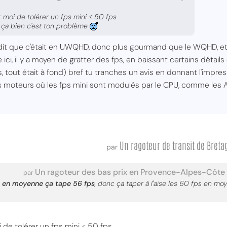
 moi de tolérer un fps mini < 50 fps
s ça bien c'est ton problème
 a dit que c'était en UWQHD, donc plus gourmand que le WQHD, et
ci, il y a moyen de gratter des fps, en baissant certains détails
s, tout était à fond) bref tu tranches un avis en donnant l'impre
des moteurs où les fps mini sont modulés par le CPU, comme les
Un ragoteur de transit de Breta
par
Un ragoteur des bas prix en Provence-Alpes-Côte 
par
et en moyenne ça tape 56 fps
, donc ça taper à l'aise les 60 fps en mo
de tolérer un fps mini < 50 fps