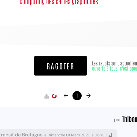
Computing des cartes graphiques
Les ragots sont actuelle
RAGOTER
ouverts à tous, c'est ope
←
1
→
Thibau
par
transit de Bretagne
le Dimanche 01 Mars 2020 à 06h00