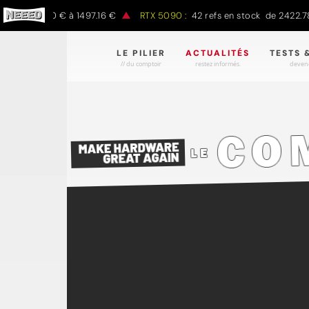
 de 797.00 € à 1497.16 €
RTX 5090 :
42 refs en stock de 2422.78 
LE PILIER
ACTUALITÉS
TESTS 
// du comptoir
restez informés.
devene