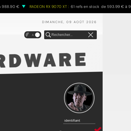
988.90 €
RADEON RX 9070 XT :
61 refs en stock de 593.99 € à 97
DIMANCHE, 09 AOÛT 2026
A
identifiant
identifiant