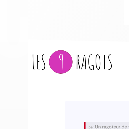
LES
9
RAGOTS
Un ragoteur de 
par