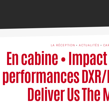
LA RÉCEPTION
•
ACTUALITÉS
•
CA
En cabine • Impact 
performances DXR/
Deliver Us The