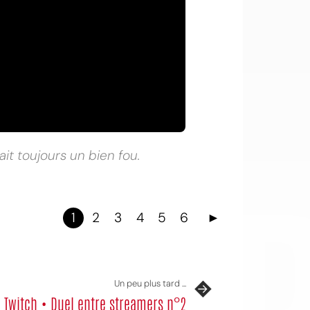
OI
it toujours un bien fou.
1
2
3
4
5
6
►
Un peu plus tard ...
e Twitch • Duel entre streamers n°2