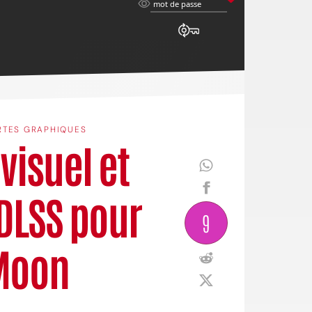
mot
mot de passe
de
passe
RTES GRAPHIQUES
visuel et
DLSS pour
9
 Moon