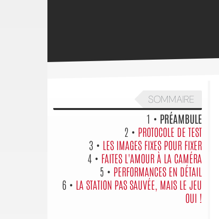
SOMMAIRE
1 •
PRÉAMBULE
2 •
PROTOCOLE DE TEST
3 •
LES IMAGES FIXES POUR FIXER
4 •
FAITES L'AMOUR À LA CAMÉRA
5 •
PERFORMANCES EN DÉTAIL
6 •
LA STATION PAS SAUVÉE, MAIS LE JEU
OUI !