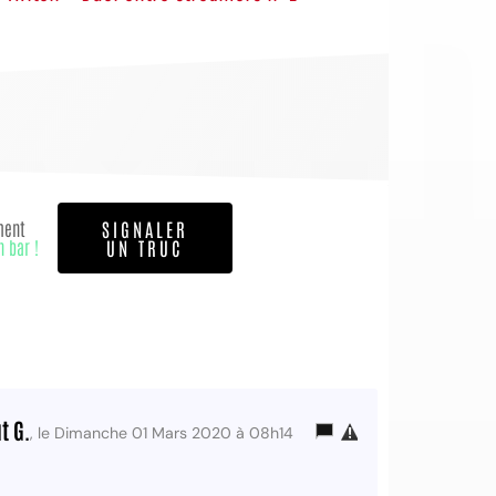
ment
SIGNALER
n bar !
UN TRUC
t G.
, le Dimanche 01 Mars 2020 à 08h14