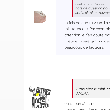
ouais bah c'est nul
hors de question pour
après si toi tu trouve
tu fais ce que tu veux, il
mieux encore. Par exemple i
attention je n'en doute pa
Ensuite tu sais qu'il y a 
beaucoup de facteurs.
29fps c'est le mini, 
UWQHD.
ouais bah c'est nul
hors de question pour moi 