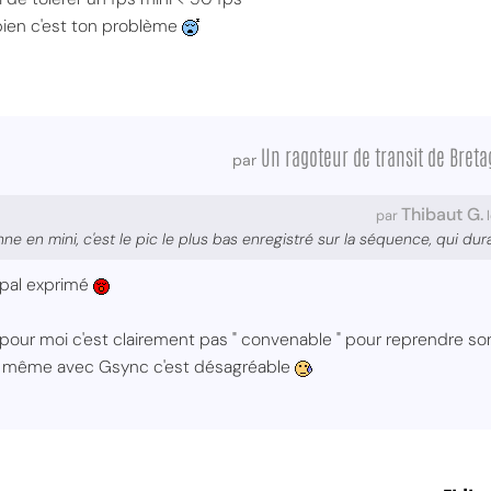
 bien c'est ton problème
Un ragoteur de transit de Bret
par
Thibaut G.
par
l
ne en mini, c'est le pic le plus bas enregistré sur la séquence, qui d
s pal exprimé
pour moi c'est clairement pas " convenable " pour reprendre s
, même avec Gsync c'est désagréable