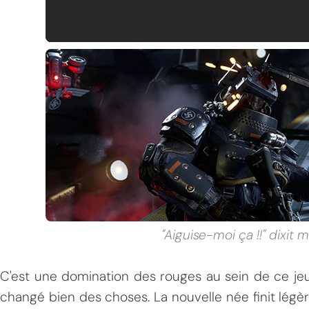
"Aiguise-moi ça !!" dixit 
C'est une domination des rouges au sein de ce je
changé bien des choses. La nouvelle née finit légèr