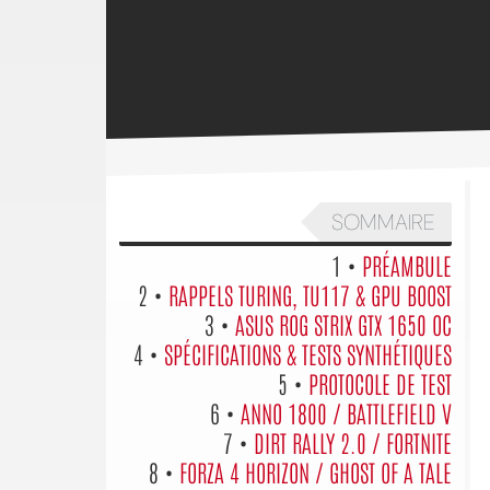
SOMMAIRE
1 •
PRÉAMBULE
2 •
RAPPELS TURING, TU117 & GPU BOOST
3 •
ASUS ROG STRIX GTX 1650 OC
4 •
SPÉCIFICATIONS & TESTS SYNTHÉTIQUES
5 •
PROTOCOLE DE TEST
6 •
ANNO 1800 / BATTLEFIELD V
7 •
DIRT RALLY 2.0 / FORTNITE
8 •
FORZA 4 HORIZON / GHOST OF A TALE