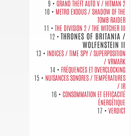
9 •
GRAND THEFT AUTO V / HITMAN 2
10 •
METRO EXODUS / SHADOW OF THE
TOMB RAIDER
11 •
THE DIVISION 2 / THE WITCHER III
THRONES OF BRITANIA /
12 •
WOLFENSTEIN II
13 •
INDICES / TIME SPY / SUPERPOSITION
/ VRMARK
14 •
FRÉQUENCES ET OVERCLOCKING
15 •
NUISANCES SONORES / TEMPÉRATURES
/ IR
16 •
CONSOMMATION ET EFFICACITÉ
ÉNERGÉTIQUE
17 •
VERDICT