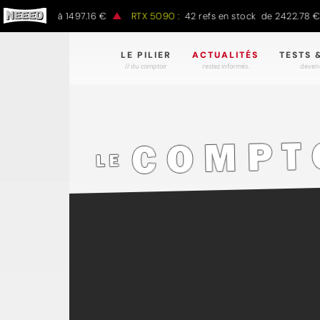
7.00 € à 1497.16 €
RTX 5090 :
42 refs en stock de 2422.78 € à 43
LE PILIER
ACTUALITÉS
TESTS 
// du comptoir
restez informés.
devene