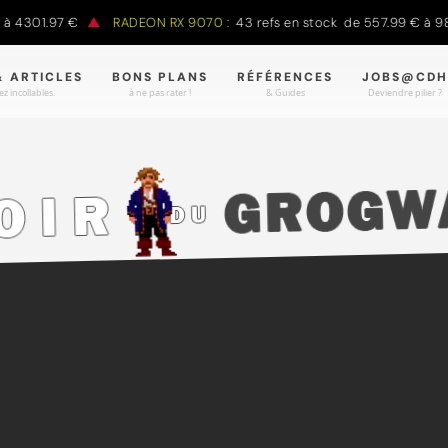
01.97 €
RADEON RX 9070 :
43 refs en stock de 557.99 € à 988.90
& ARTICLES
BONS PLANS
RÉFÉRENCES
JOBS@CDH
z incollables.
à ne pas rater !
& Guides
Deviendre pilier ?