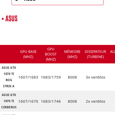
• ASUS
GPU
GPU BASE
MÉMOIRE
DISSIPATEUR
AL
BOOST
(MHZ)
(MHZ)
(TURBINE)
(MHZ)
ASUS GTX
1070 TI
1607/1683
1683/1759
8008
3x ventilos
ROG
STRIX A
ASUS GTX
1607/1670
1683/1746
8008
2x ventilos
1070 TI
CERBERUS