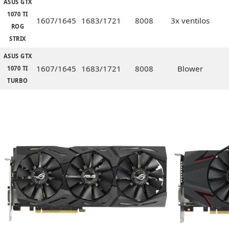
ASUS GTX
1070 TI
1607/1645
1683/1721
8008
3x ventilos
ROG
STRIX
ASUS GTX
1607/1645
1683/1721
8008
Blower
1070 TI
TURBO