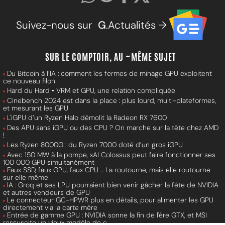
Suivez-nous sur
G
.Actualités →
SUR LE COMPTOIR, AU ~MÊME SUJET
Du Bitcoin à l’IA : comment les fermes de minage GPU exploitent
ce nouveau filon
Hard du Hard • VRM et GPU, une relation compliquée
Cinebench 2024 est dans la place : plus lourd, multi-plateformes,
et mesurant les GPU
L'iGPU d’un Ryzen Halo démolit la Radeon RX 7600
Des APU sans iGPU ou des CPU ? On marche sur la tête chez AMD
!
Les Ryzen 8000G : du Ryzen 7000 doté d’un gros iGPU
Avec 150 MW à la pompe, xAI Colossus peut faire fonctionner ses
100 000 GPU simultanément
Faux SSD, faux GPU, faux CPU ... La routourne, mais elle routourne
sur elle même
IA : Groq et ses LPU pourraient bien venir gâcher la fête de NVIDIA
et autres vendeurs de GPU
Le connecteur GC-HPWR plus en détails, pour alimenter les GPU
directement via la carte mère
Entrée de gamme GPU : NVIDIA sonne la fin de l'ère GTX, et MSI
ressuscite un vieux modèle de c...