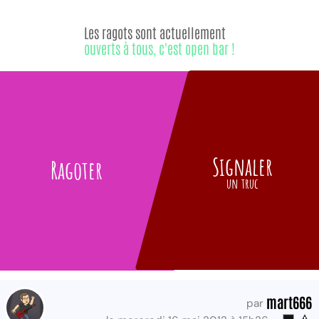
Les ragots sont actuellement
ouverts à tous, c'est open bar !
Signaler
Ragoter
un truc
mart666
par