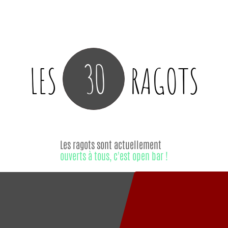
30
LES
RAGOTS
Les ragots sont actuellement
ouverts à tous, c'est open bar !