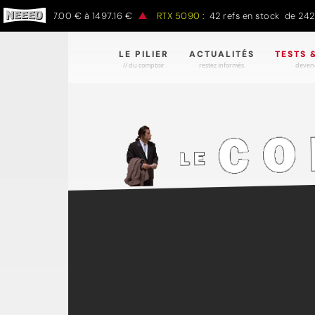
ock de 797.00 € à 1497.16 €
RTX 5090 :
42 refs en stock de 2422.
LE PILIER
ACTUALITÉS
TESTS 
// du comptoir
restez informés.
devene