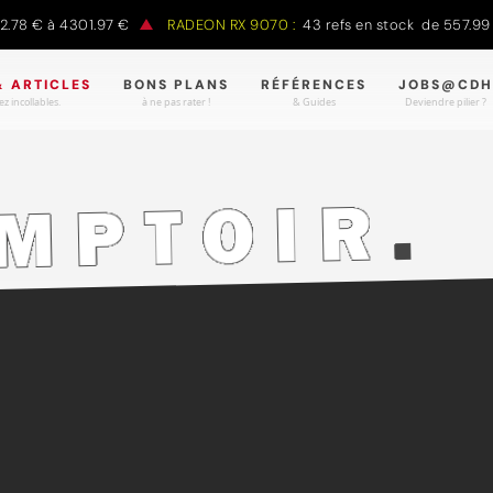
78 € à 4301.97 €
RADEON RX 9070 :
43 refs en stock de 557.99 €
& ARTICLES
BONS PLANS
RÉFÉRENCES
JOBS@CDH
z incollables.
à ne pas rater !
& Guides
Deviendre pilier ?