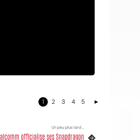
OI
1
2
3
4
5
►
Un peu plus tard ...
alcomm officialise ses Snapdragon