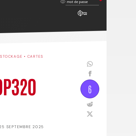
mot
mot de passe
de
passe
•
STOCKAGE • CARTES
 DP320
6
25 SEPTEMBRE 2025