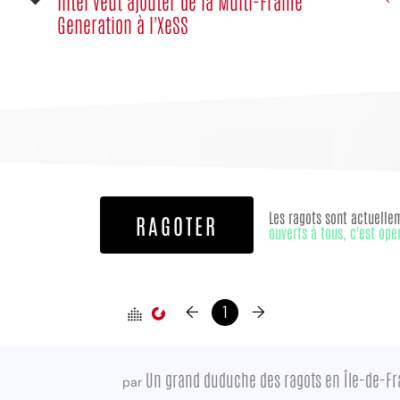
Intel veut ajouter de la Multi-Frame
Generation à l'XeSS
Les ragots sont actuelle
RAGOTER
ouverts à tous, c'est ope
←
1
→
Un grand duduche des ragots en Île-de-F
par