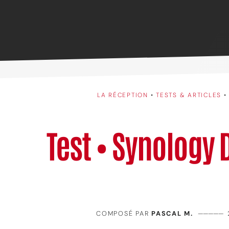
LA RÉCEPTION
•
TESTS & ARTICLES
Test • Synology
COMPOSÉ PAR
PASCAL M.
—————