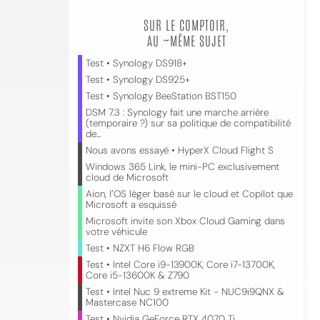
SUR LE COMPTOIR,
AU ~MÊME SUJET
Test • Synology DS918+
Test • Synology DS925+
Test • Synology BeeStation BST150
DSM 7.3 : Synology fait une marche arrière
(temporaire ?) sur sa politique de compatibilité
de...
Nous avons essayé • HyperX Cloud Flight S
Windows 365 Link, le mini-PC exclusivement
cloud de Microsoft
Aion, l’OS léger basé sur le cloud et Copilot que
Microsoft a esquissé
Microsoft invite son Xbox Cloud Gaming dans
votre véhicule
Test • NZXT H6 Flow RGB
Test • Intel Core i9-13900K, Core i7-13700K,
Core i5-13600K & Z790
Test • Intel Nuc 9 extreme Kit - NUC9i9QNX &
Mastercase NC100
Test • Nvidia GeForce RTX 4070 Ti