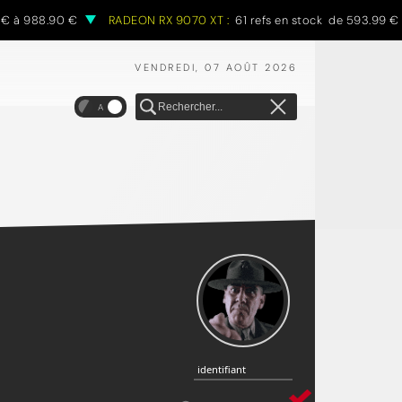
 à 988.90 €
RADEON RX 9070 XT :
61 refs en stock de 593.99 € à 
VENDREDI, 07 AOÛT 2026
A
identifiant
identifiant