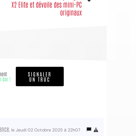
X2 Elite et dévoile des mini-PC
originaux
ment
SIGNALER
n bar !
UN TRUC
rance
, le Jeudi 02 Octobre 2025 à 22h07