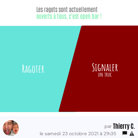
Les ragots sont actuellement
ouverts à tous, c'est open bar !
Signaler
Ragoter
un truc
Thierry C.
par
le samedi 23 octobre 2021 à 21h35