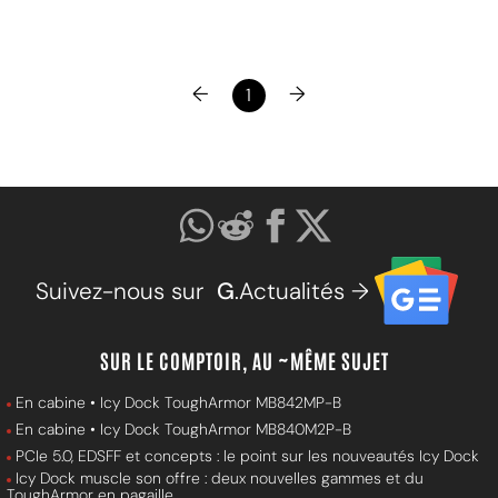
←
→
1
Suivez-nous sur
G
.Actualités →
SUR LE COMPTOIR, AU ~MÊME SUJET
En cabine • Icy Dock ToughArmor MB842MP-B
En cabine • Icy Dock ToughArmor MB840M2P-B
PCIe 5.0, EDSFF et concepts : le point sur les nouveautés Icy Dock
Icy Dock muscle son offre : deux nouvelles gammes et du
ToughArmor en pagaille