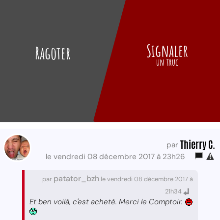
Signaler
Ragoter
un truc
Thierry C.
par
le vendredi 08 décembre 2017 à 23h26
patator_bzh
par
le vendredi 08 décembre 2017 à
21h34
Et ben voilà, c'est acheté. Merci le Comptoir.