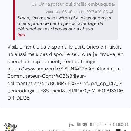
Un ragoteur qui draille embusqué
par
le
vendredi 08 décembre 2017 à 16h20
Sinon, t'as aussi le switch plus classique mais
moins pratique car tu perds l'avantage de
débrancher tes disques dur à chaud
lien
Visiblement plus dispo nulle part. Orico en faisait
un aussi mais pas dispo. Le seul que j'ai trouvé, en
cherchant rapidement, c'est cet engin:
https://www.amazon.fr/SISUN%C2%AE-Aluminium-
Commutateur-Contr%C3%B4leur-
dalimentation/dp/B019PYTCGE/ref=pd_cp_147_1?
_encoding=UTF8&psc=1&refRID=ZQSM9E0593XD6
0THDEQ5
Un ragoteur qui draille embusqué
par