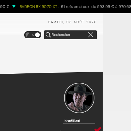
RADEON RX 9070 XT :
61 refs en stock de 593.99 € à 970.68 €
SAMEDI, 08 AOÛT 2026
A
identifiant
identifiant