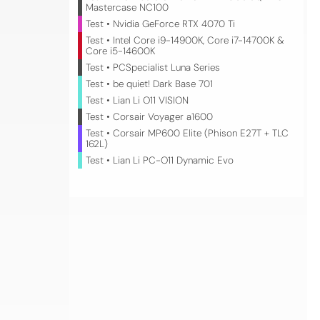
Mastercase NC100
Test • Nvidia GeForce RTX 4070 Ti
Test • Intel Core i9-14900K, Core i7-14700K &
Core i5-14600K
Test • PCSpecialist Luna Series
Test • be quiet! Dark Base 701
Test • Lian Li O11 VISION
Test • Corsair Voyager a1600
Test • Corsair MP600 Elite (Phison E27T + TLC
162L)
Test • Lian Li PC-O11 Dynamic Evo