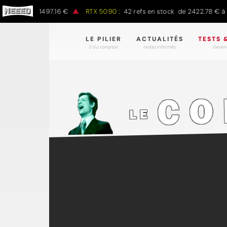
00 € à 1497.16 €
RTX 5090 :
42 refs en stock de 2422.78 € à 4301
LE PILIER
ACTUALITÉS
TESTS 
// du comptoir
restez informés.
devene