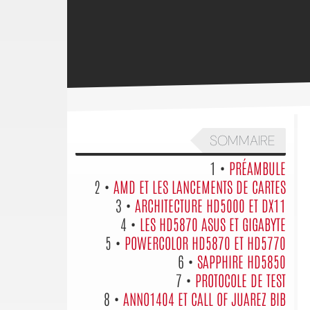
SOMMAIRE
1 •
PRÉAMBULE
2 •
AMD ET LES LANCEMENTS DE CARTES
3 •
ARCHITECTURE HD5000 ET DX11
4 •
LES HD5870 ASUS ET GIGABYTE
5 •
POWERCOLOR HD5870 ET HD5770
6 •
SAPPHIRE HD5850
7 •
PROTOCOLE DE TEST
8 •
ANNO1404 ET CALL OF JUAREZ BIB