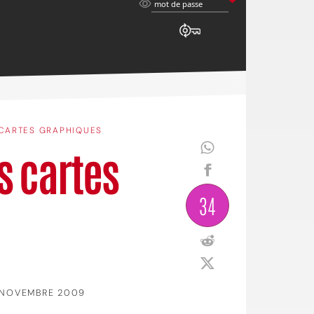
mot
mot de passe
de
passe
CARTES GRAPHIQUES
s cartes
34
 NOVEMBRE 2009