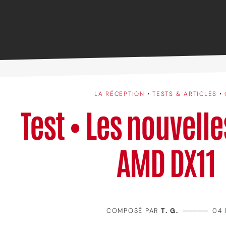
LA RÉCEPTION
•
TESTS & ARTICLES
•
Test • Les nouvelle
AMD DX11
COMPOSÉ PAR
T. G.
—————
04