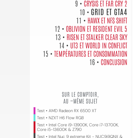
9 •
CRYSIS ET FAR CRY 2
GRID ET GTA4
10 •
11 •
HAWX ET NFS SHIFT
12 •
OBLIVION ET RESIDENT EVIL 5
13 •
RISEN ET STALKER CLEAR SKY
14 •
UT3 ET WORLD IN CONFLICT
15 •
TEMPÉRATURES ET CONSOMMATION
16 •
CONCLUSION
SUR LE COMPTOIR,
AU ~MÊME SUJET
Test • AMD Radeon RX 6500 XT
Test • NZXT H6 Flow RGB
Test • Intel Core i9-13900K, Core i7-13700K,
Core i5-13600K & Z790
Test • Intel Nuc 9 extreme Kit - NUC9i9QNX &