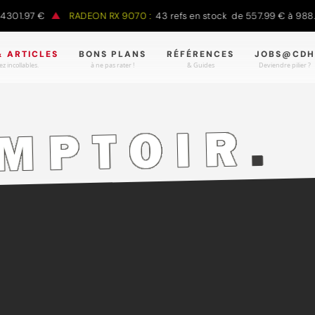
.97 €
RADEON RX 9070 :
43 refs en stock de 557.99 € à 988.90 €
& ARTICLES
BONS PLANS
RÉFÉRENCES
JOBS@CDH
z incollables.
à ne pas rater !
& Guides
Deviendre pilier ?