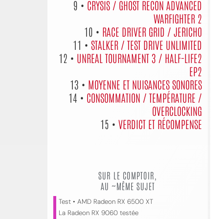
9 •
CRYSIS / GHOST RECON ADVANCED
WARFIGHTER 2
10 •
RACE DRIVER GRID / JERICHO
11 •
STALKER / TEST DRIVE UNLIMITED
12 •
UNREAL TOURNAMENT 3 / HALF-LIFE2
EP2
13 •
MOYENNE ET NUISANCES SONORES
14 •
CONSOMMATION / TEMPÉRATURE /
OVERCLOCKING
15 •
VERDICT ET RÉCOMPENSE
SUR LE COMPTOIR,
AU ~MÊME SUJET
Test • AMD Radeon RX 6500 XT
La Radeon RX 9060 testée