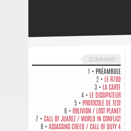
SOMMAIRE
1 •
PRÉAMBULE
2 •
LE R700
3 •
LA CARTE
4 •
LE DISSIPATEUR
5 •
PROTOCOLE DE TEST
6 •
OBLIVION / LOST PLANET
7 •
CALL OF JUAREZ / WORLD IN CONFLICT
8 •
ASSASSINS CREED / CALL OF DUTY 4