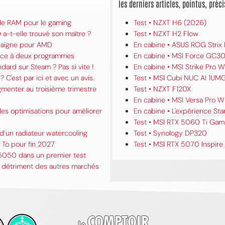
les derniers articles, pointus, pré
 de RAM pour le gaming
Test • NZXT H6 (2026)
a-t-elle trouvé son maître ?
Test • NZXT H2 Flow
 baigne pour AMD
En cabine • ASUS ROG Strix
grâce à deux programmes
En cabine • MSI Force GC30
ard sur Steam ? Pas si vite !
En cabine • MSI Strike Pro W
? C'est par ici et avec un avis.
Test • MSI Cubi NUC AI 1UM
gmenter au troisième trimestre
Test • NZXT F120X
En cabine • MSI Versa Pro W
es optimisations pour améliorer
En cabine • L'expérience Star
Test • MSI RTX 5060 Ti Gam
d’un radiateur watercooling
Test • Synology DP320
To pour fin 2027
Test • MSI RTX 5070 Inspire
5050 dans un premier test
u détriment des autres marchés