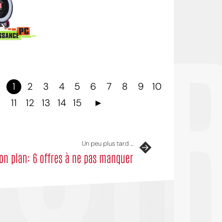
OI
1
2
3
4
5
6
7
8
9
10
11
12
13
14
15
►
Un peu plus tard ...
on plan: 6 offres à ne pas manquer