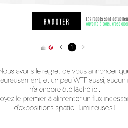
Les ragots sont actuelle
RAGOTER
ouverts à tous, c'est ope
←
1
→
Nous avons le regret de vous annoncer qu
eureusement, et un peu WTF aussi, aucun 
n'a encore été lâché ici.
oyez le premier à alimenter un flux incessa
d'expositions spatio-lumineuses !