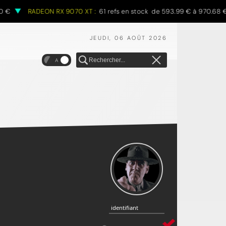
RADEON RX 9070 XT :
61 refs en stock de 593.99 € à 970.68 €
JEUDI, 06 AOÛT 2026
A
identifiant
identifiant