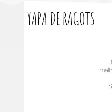
YAPA DE
RAGOTS
malh
S