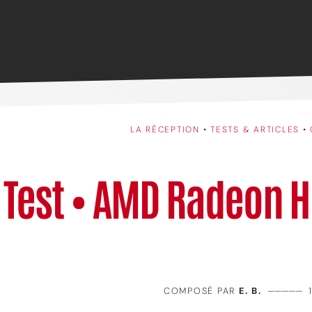
LA RÉCEPTION
•
TESTS & ARTICLES
•
Test • AMD Radeon H
COMPOSÉ PAR
E. B.
—————