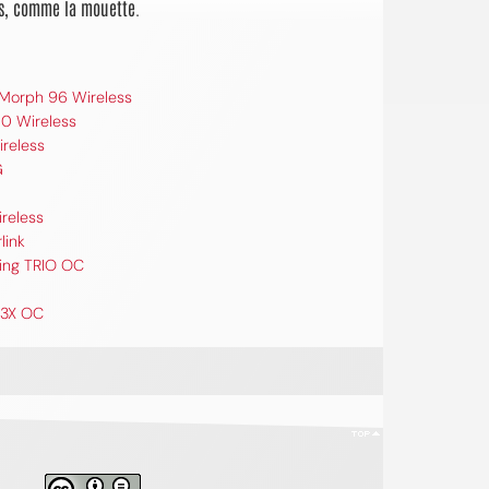
cis, comme la mouette.
 Morph 96 Wireless
0 Wireless
ireless
G
ireless
link
ing TRIO OC
 3X OC