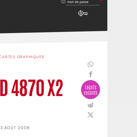
mot
mot de passe
de
passe
CARTES GRAPHIQUES
D 4870 X2
ragots
vacants
13 AOÛT 2008