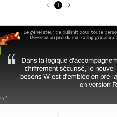
←
1
→