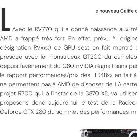
L
e nouveau Calife 
Avec le RV770 qui a donné naissance aux t
AMD a frappé très fort. En effet, prévu à l'orig
désignation RVxxx) ce GPU s'est en fait montré 
presque avec le monstrueux GT200 du caméléon!
depuis l'avènement du G80, nVIDIA régnait sans pa
le rapport performances/prix des HD48xx en fait à
ne permettent pas à AMD de disposer de LA carte la 
projet R700 qui, à l'instar de la 3870 X2, va uti
proposons donc aujourd'hui le test de la Rade
Geforce GTX 280 du sommet des performances, mi