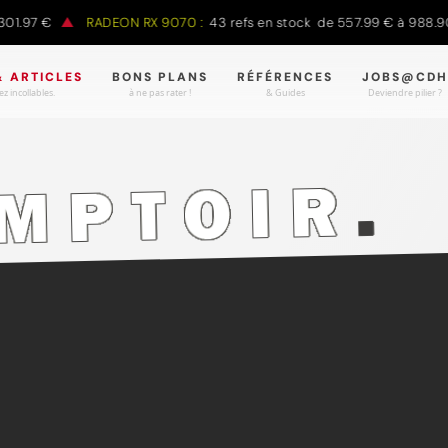
.97 €
RADEON RX 9070 :
43 refs en stock de 557.99 € à 988.90 €
& ARTICLES
BONS PLANS
RÉFÉRENCES
JOBS@CDH
z incollables.
à ne pas rater !
& Guides
Deviendre pilier ?