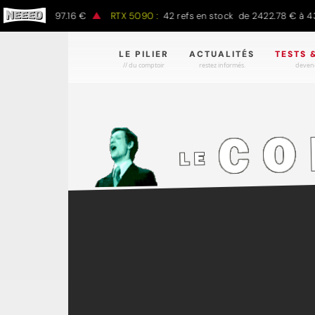
00 € à 1497.16 €
RTX 5090 :
42 refs en stock de 2422.78 € à 4301
LE PILIER
ACTUALITÉS
TESTS 
// du comptoir
restez informés.
devene