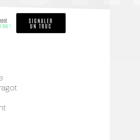
ment
SIGNALER
n bar !
UN TRUC
e
ragot
nt