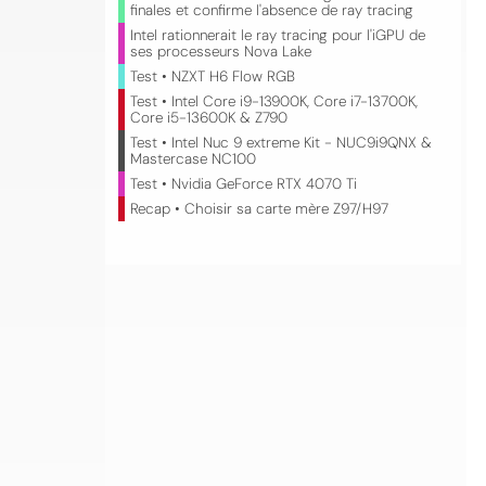
finales et confirme l'absence de ray tracing
Intel rationnerait le ray tracing pour l'iGPU de
ses processeurs Nova Lake
Test • NZXT H6 Flow RGB
Test • Intel Core i9-13900K, Core i7-13700K,
Core i5-13600K & Z790
Test • Intel Nuc 9 extreme Kit - NUC9i9QNX &
Mastercase NC100
Test • Nvidia GeForce RTX 4070 Ti
Recap • Choisir sa carte mère Z97/H97