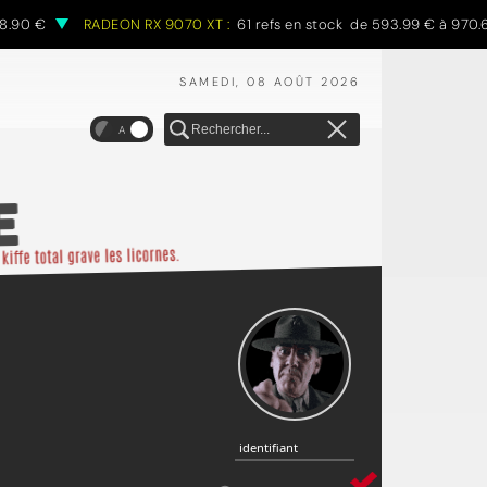
0 €
RADEON RX 9070 XT :
61 refs en stock de 593.99 € à 970.68 €
SAMEDI, 08 AOÛT 2026
A
identifiant
identifiant