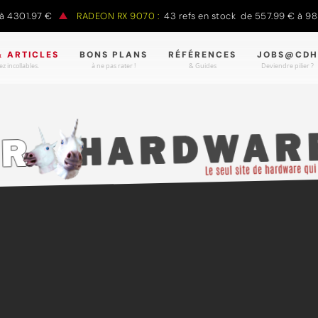
01.97 €
RADEON RX 9070 :
43 refs en stock de 557.99 € à 988.9
& ARTICLES
BONS PLANS
RÉFÉRENCES
JOBS@CDH
z incollables.
à ne pas rater !
& Guides
Deviendre pilier ?