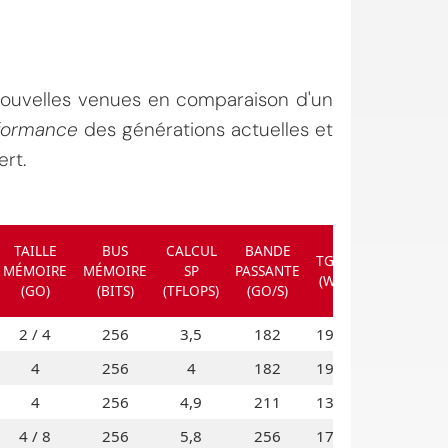
 nouvelles venues en comparaison d'un
formance
des générations actuelles et
rt.
TAILLE
BUS
CALCUL
BANDE
TGP
MÉMOIRE
MÉMOIRE
SP
PASSANTE
(W)
(GO)
(BITS)
(TFLOPS)
(GO/S)
2 / 4
256
3,5
182
190
4
256
4
182
190
4
256
4,9
211
130
4 / 8
256
5,8
256
170