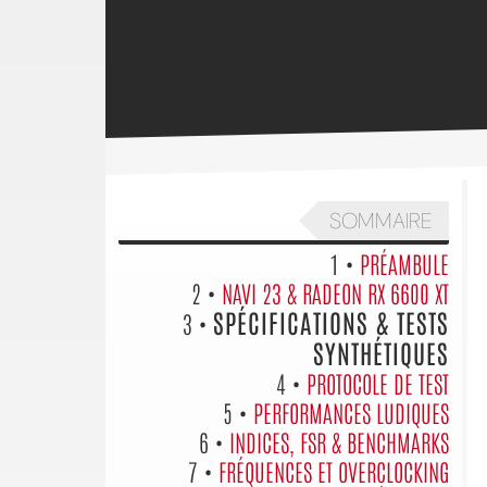
SOMMAIRE
1 •
PRÉAMBULE
2 •
NAVI 23 & RADEON RX 6600 XT
SPÉCIFICATIONS & TESTS
3 •
SYNTHÉTIQUES
4 •
PROTOCOLE DE TEST
5 •
PERFORMANCES LUDIQUES
6 •
INDICES, FSR & BENCHMARKS
7 •
FRÉQUENCES ET OVERCLOCKING