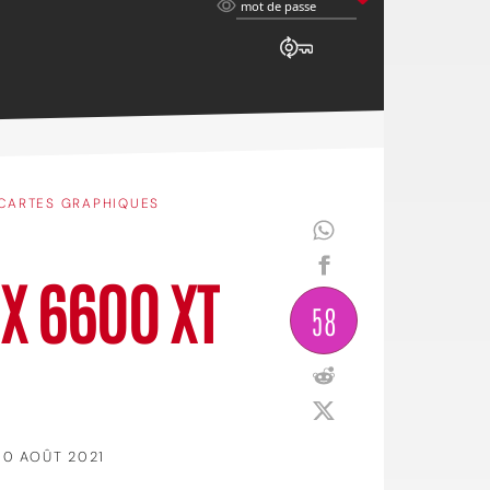
mot
mot de passe
de
passe
CARTES GRAPHIQUES
X 6600 XT
58
10 AOÛT 2021