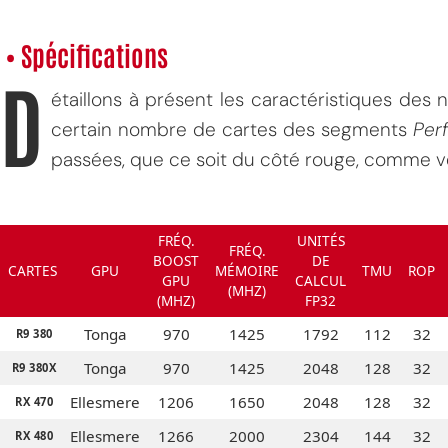
• Spécifications
D
étaillons à présent les caractéristiques des
certain nombre de cartes des segments
Per
passées, que ce soit du côté rouge, comme ve
FRÉQ.
UNITÉS
FRÉQ.
BOOST
DE
CARTES
GPU
MÉMOIRE
TMU
ROP
GPU
CALCUL
(MHZ)
(MHZ)
FP32
Tonga
970
1425
1792
112
32
R9 380
Tonga
970
1425
2048
128
32
R9 380X
Ellesmere
1206
1650
2048
128
32
RX 470
Ellesmere
1266
2000
2304
144
32
RX 480