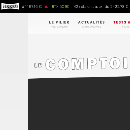
7.00 € à 1497.16 €
RTX 5090 :
42 refs en stock de 2422.78 € à 43
LE PILIER
ACTUALITÉS
TESTS 
// du comptoir
restez informés.
devene