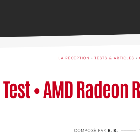
LA RÉCEPTION
•
TESTS & ARTICLES
•
Test • AMD Radeon R
COMPOSÉ PAR
E. B.
—————