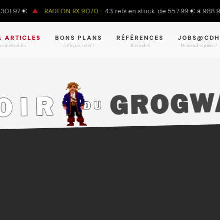
7 €
RADEON RX 9070 :
43 refs en stock de 557.99 € à 988.90 €
& ARTICLES
BONS PLANS
RÉFÉRENCES
JOBS@CDH
z incollables.
à ne pas rater !
& Guides
Deviendre pilier ?