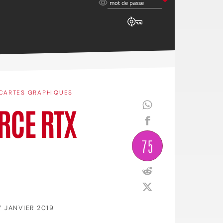
mot
mot de passe
de
passe
CARTES GRAPHIQUES
ORCE RTX
75
7 JANVIER 2019