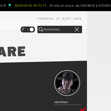
RADEON RX 9070 XT :
61 refs en stock de 593.99 € à 970.68 €
VENDREDI, 07 AOÛT 2026
A
identifiant
identifiant