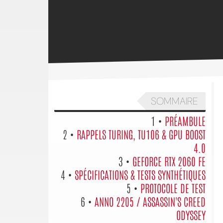
SOMMAIRE
1 •
PRÉAMBULE
2 •
RAPPELS TURING, TU106 & GPU BOOST
4.0
3 •
GEFORCE RTX 2060 FE
4 •
SPÉCIFICATIONS & TESTS SYNTHÉTIQUES
5 •
PROTOCOLE DE TEST
6 •
ANNO 2205 / ASSASSIN'S CREED
ODYSSEY