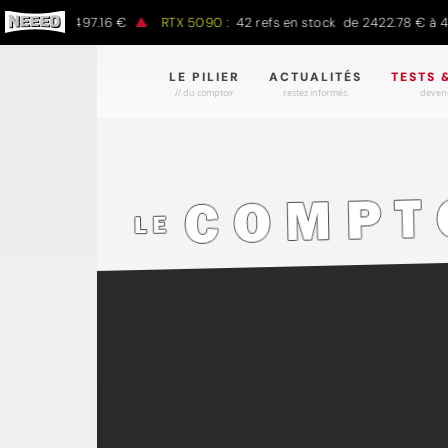
 € à 1497.16 €
RTX 5090 :
42 refs en stock de 2422.78 € à 4301.9
LE PILIER
ACTUALITÉS
TESTS 
// du comptoir
restez informés.
devene