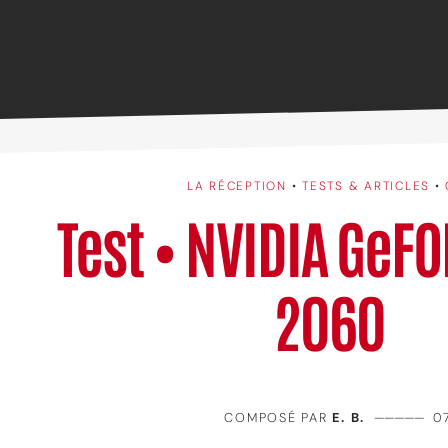
LA RÉCEPTION
•
TESTS & ARTICLES
•
Test • NVIDIA GeF
2060
COMPOSÉ PAR
E. B.
—————
0