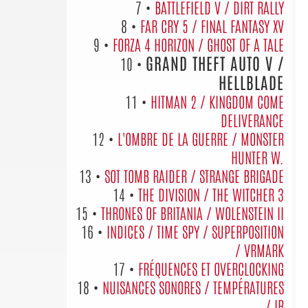
7 •
BATTLEFIELD V / DIRT RALLY
8 •
FAR CRY 5 / FINAL FANTASY XV
9 •
FORZA 4 HORIZON / GHOST OF A TALE
GRAND THEFT AUTO V /
10 •
HELLBLADE
11 •
HITMAN 2 / KINGDOM COME
DELIVERANCE
12 •
L'OMBRE DE LA GUERRE / MONSTER
HUNTER W.
13 •
SOT TOMB RAIDER / STRANGE BRIGADE
14 •
THE DIVISION / THE WITCHER 3
15 •
THRONES OF BRITANIA / WOLENSTEIN II
16 •
INDICES / TIME SPY / SUPERPOSITION
/ VRMARK
17 •
FRÉQUENCES ET OVERCLOCKING
18 •
NUISANCES SONORES / TEMPÉRATURES
/ IR