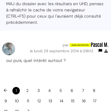
MAJ du dossier avec les résultats en UHD, pensez
à rafraîchir le cache de votre navigateur
(CTRL+F5) pour ceux qui l'auraient déjà consulté
précédemment.
Pascal M.
par
le lundi 29 septembre 2014 à 08h12
oui puis, quel intérêt surtout ?
←
1
2
3
4
5
6
7
8
9
10
11
12
13
14
15
16
17