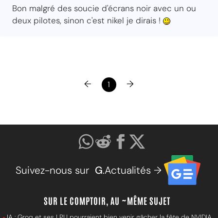
Bon malgré des soucie d'écrans noir avec un ou
deux pilotes, sinon c'est nikel je dirais !
←
→
1
Suivez-nous sur
G
.Actualités →
SUR LE COMPTOIR, AU ~MÊME SUJET
IA : Groq et ses LPU pourraient bien venir gâcher la fête de NVIDIA