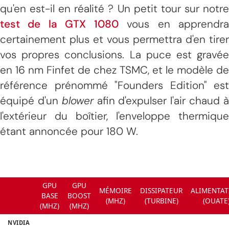
qu'en est-il en réalité ? Un petit tour sur notre
test de la GTX 1080
vous en apprendr
certainement plus et vous permettra d'en tirer
vos propres conclusions. La puce est gravée
en 16 nm Finfet de chez TSMC, et le modèle de
référence prénommé "Founders Edition" est
équipé d'un
blower
afin d'expulser l'air chaud 
l'extérieur du boîtier, l'enveloppe thermique
étant annoncée pour 180 W.
GPU
GPU
MÉMOIRE
DISSIPATEUR
ALIMENTAT
BASE
BOOST
(MHZ)
(TURBINE)
(OUATE
(MHZ)
(MHZ)
NVIDIA