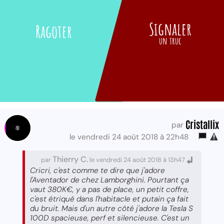
Signaler
Ragoter
un truc
Cristallix
par
le vendredi 24 août 2018 à 22h48
Thierry C.
par
le vendredi 24 août 2018 à 13h47
Cricri, c'est comme te dire que j'adore
l'Aventador de chez Lamborghini. Pourtant ça
vaut 380K€, y a pas de place, un petit coffre,
c'est étriqué dans l'habitacle et putain ça fait
du bruit. Mais d'un autre côté j'adore la Tesla S
100D spacieuse, perf et silencieuse. C'est un