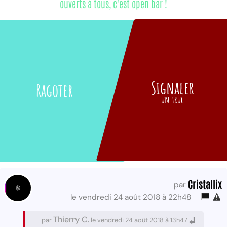
ouverts à tous, c'est open bar !
Signaler
Ragoter
un truc
Cristallix
par
le vendredi 24 août 2018 à 22h48
Thierry C.
par
le vendredi 24 août 2018 à 13h47