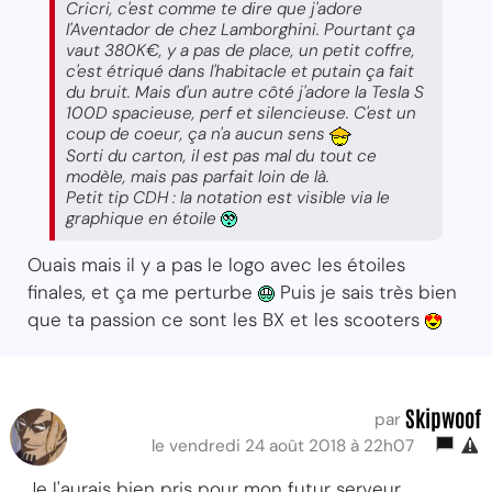
Cricri, c'est comme te dire que j'adore
l'Aventador de chez Lamborghini. Pourtant ça
vaut 380K€, y a pas de place, un petit coffre,
c'est étriqué dans l'habitacle et putain ça fait
du bruit. Mais d'un autre côté j'adore la Tesla S
100D spacieuse, perf et silencieuse. C'est un
coup de coeur, ça n'a aucun sens
Sorti du carton, il est pas mal du tout ce
modèle, mais pas parfait loin de là.
Petit tip CDH : la notation est visible via le
graphique en étoile
Ouais mais il y a pas le logo avec les étoiles
finales, et ça me perturbe
Puis je sais très bien
que ta passion ce sont les BX et les scooters
Skipwoof
par
le vendredi 24 août 2018 à 22h07
Je l'aurais bien pris pour mon futur serveur