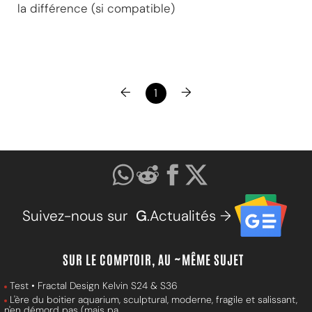
la différence (si compatible)
←
→
1
Suivez-nous sur
G
.Actualités →
SUR LE COMPTOIR, AU ~MÊME SUJET
Test • Fractal Design Kelvin S24 & S36
L'ère du boitier aquarium, sculptural, moderne, fragile et salissant,
n'en démord pas (mais pa...