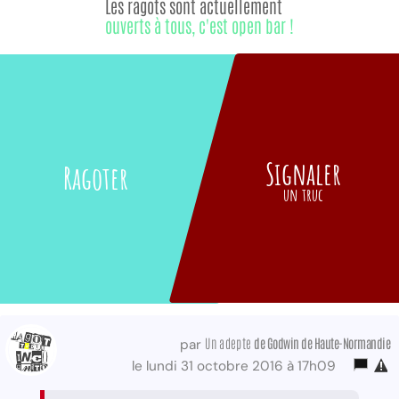
Les ragots sont actuellement
ouverts à tous, c'est open bar !
Signaler
Ragoter
un truc
Un adepte
de Godwin de Haute-Normandie
par
le lundi 31 octobre 2016 à 17h09