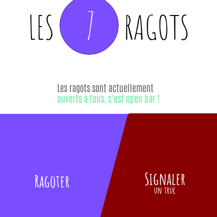
7
LES
RAGOTS
Les ragots sont actuellement
ouverts à tous, c'est open bar !
Signaler
Ragoter
un truc