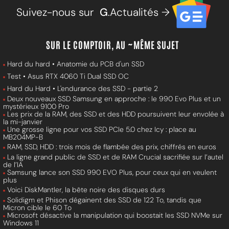
Suivez-nous sur
G
.Actualités →
SUR LE COMPTOIR, AU ~MÊME SUJET
Hard du hard • Anatomie du PCB d'un SSD
Test • Asus RTX 4060 Ti Dual SSD OC
Hard du Hard • L'endurance des SSD - partie 2
Deux nouveaux SSD Samsung en approche : le 990 Evo Plus et un
mystérieux 9100 Pro
Les prix de la RAM, des SSD et des HDD poursuivent leur envolée à
la mi-janvier
Une grosse ligne pour vos SSD PCIe 5.0 chez Icy : place au
MB204MP-B
RAM, SSD, HDD : trois mois de flambée des prix, chiffrés en euros
La ligne grand public de SSD et de RAM Crucial sacrifiée sur l’autel
de l’IA
Samsung lance son SSD 990 EVO Plus, pour ceux qui en veulent
plus
Voici DiskMantler, la bête noire des disques durs
Solidigm et Phison dégainent des SSD de 122 To, tandis que
Micron cible le 60 To
Microsoft désactive la manipulation qui boostait les SSD NVMe sur
Windows 11