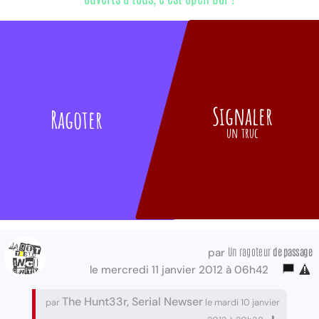
Signaler
Ragoter
un truc
Un ragoteur
de passage
par
le mercredi 11 janvier 2012 à 06h42
The Hunt33r, Serial Newser
par
le mardi 10 janvier