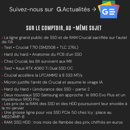
Suivez-nous sur
G
.Actualités →
SUR LE COMPTOIR, AU ~MÊME SUJET
La ligne grand public de SSD et de RAM Crucial sacrifiée sur l’autel
de l’IA
Test • Crucial T710 (SM2508 + TLC 276L)
Hard du hard • Anatomie du PCB d'un SSD
Chez Crucial, les BX survivent aux MX
Test • Asus RTX 4060 Ti Dual SSD OC
Crucial accélère la LPCAMM2 à 8 533 MT/s
Micron justifie l’arrêt de Crucial et assume le virage IA
Hard du Hard • L'endurance des SSD - partie 2
Deux nouveaux SSD Samsung en approche : le 990 Evo Plus et un
mystérieux 9100 Pro
Les prix de la RAM, des SSD et des HDD poursuivent leur envolée à
la mi-janvier
Une grosse ligne pour vos SSD PCIe 5.0 chez Icy : place au
MB204MP-B
RAM, SSD, HDD : trois mois de flambée des prix, chiffrés en euros