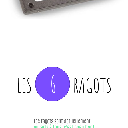
6
LES
RAGOTS
Les ragots sont actuellement
ouverts à tous, c'est open bar !