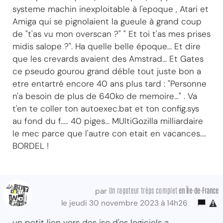
systeme machin inexploitable à l'epoque , Atari et
Amiga qui se pignolaient la gueule à grand coup
de "t'as vu mon overscan ?" " Et toi t'as mes prises
midis salope ?". Ha quelle belle époque... Et dire
que les crevards avaient des Amstrad... Et Gates
ce pseudo gourou grand déble tout juste bon a
etre entartré encore 40 ans plus tard : "Personne
n'a besoin de plus de 640ko de memoire..." . Va
t'en te coller ton autoexec.bat et ton config.sys
au fond du f..... 40 piges... MUltiGozilla milliardaire
le mec parce que l'autre con etait en vacances....
BORDEL !
Un ragoteur tréps complet
en Île-de-France
par
le jeudi 30 novembre 2023 à 14h26
un petit lien vers des iso d'os logiciels a