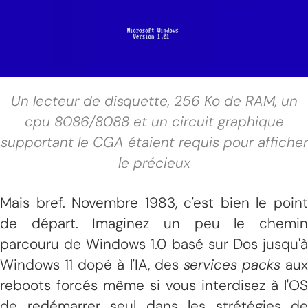
Un lecteur de disquette, 256 Ko de RAM, un
cpu 8086/8088 et un circuit graphique
supportant le CGA étaient requis pour afficher
le précieux
Mais bref. Novembre 1983, c'est bien le point
de départ. Imaginez un peu le chemin
parcouru de Windows 1.0 basé sur Dos jusqu'à
Windows 11 dopé à l'IA, des
services packs
aux
reboots forcés même si vous interdisez à l'OS
de redémarrer seul dans les strétégies de