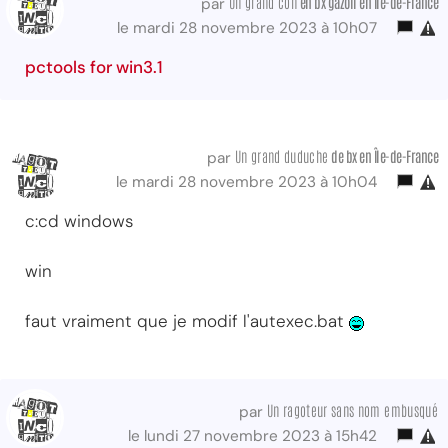
Un grand con
en bx gazoil en Île-de-France
par
le mardi 28 novembre 2023 à 10h07
pctools for win3.1
Un grand duduche
de bx
en Île-de-France
par
le mardi 28 novembre 2023 à 10h04
c:cd windows
win
faut vraiment que je modif l'autexec.bat
Un ragoteur sans nom embusqué
par
le lundi 27 novembre 2023 à 15h42