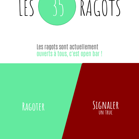
35
LES
RAGOTS
Les ragots sont actuellement
ouverts à tous, c'est open bar !
Signaler
Ragoter
un truc