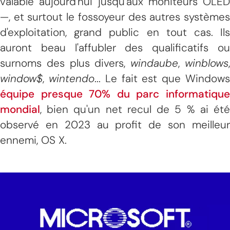
valable aujourd'hui jusqu'aux moniteurs OLED
—, et surtout le fossoyeur des autres systèmes
d'exploitation, grand public en tout cas. Ils
auront beau l'affubler des qualificatifs ou
surnoms des plus divers,
windaube
,
winblows
window$
,
wintendo
... Le fait est que Window
équipe presque 70% du parc informatique
mondial
, bien qu'un net recul de 5 % ai été
observé en 2023 au profit de son meilleur
ennemi, OS X.