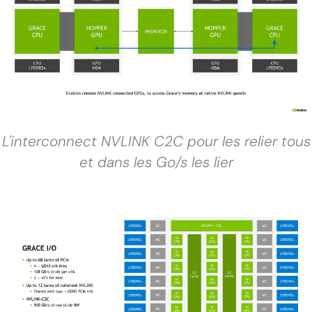
L'interconnect NVLINK C2C pour les relier tous
et dans les Go/s les lier