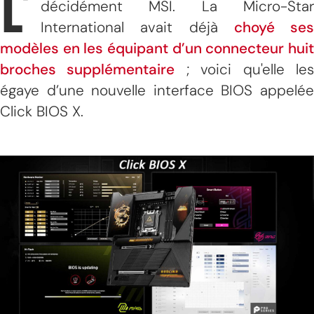
L’
décidément MSI. La Micro-Star
International avait déjà
choyé ses
modèles en les équipant d’un connecteur huit
broches supplémentaire
; voici qu'elle le
égaye d’une nouvelle interface BIOS appelée
Click BIOS X.