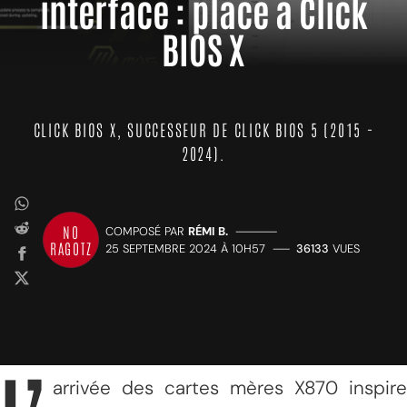
interface : place à Click
BIOS X
CLICK BIOS X, SUCCESSEUR DE CLICK BIOS 5 (2015 -
2024).
NO
COMPOSÉ PAR
RÉMI B.
—————
RAGOTZ
25 SEPTEMBRE 2024 À 10H57
——
36133
VUES
arrivée des cartes mères X870 inspire