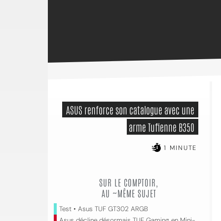
 ASUS renforce son catalogue avec une 
arme Tufienne B350 
1 MINUTE
SUR LE COMPTOIR,
AU ~MÊME SUJET
Test • Asus TUF GT302 ARGB
Asus décline désormais TUF Gaming en Mini-