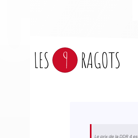
LES
9
RAGOTS
Le prix de la DDR 4 est