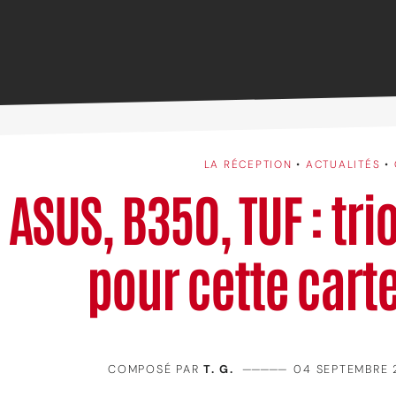
LA RÉCEPTION
•
ACTUALITÉS
•
ASUS, B350, TUF : tr
pour cette cart
COMPOSÉ PAR
T. G.
—————
04 SEPTEMBRE 