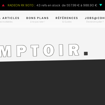
RADEON RX 9070 :
43 refs en stock de 557.99 € à 988.90 €
R
& ARTICLES
BONS PLANS
RÉFÉRENCES
JOBS@CDH
z incollables.
à ne pas rater !
& Guides
Deviendre pilier ?