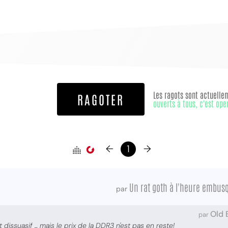
Les ragots sont actuelle
RAGOTER
ouverts à tous, c'est ope
←
1
→
Un rat goth à l'heure embus
par
Old 
par
 dissuasif ... mais le prix de la DDR3 n'est pas en reste!