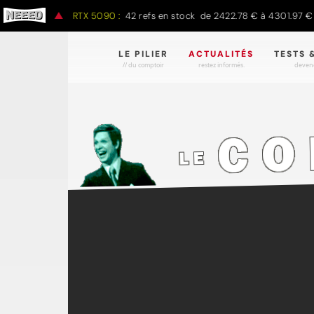
1497.16 €
RTX 5090 :
42 refs en stock de 2422.78 € à 4301.97 €
LE PILIER
ACTUALITÉS
TESTS 
// du comptoir
restez informés.
devene