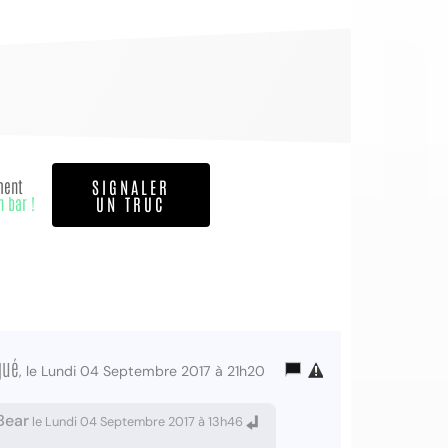
ment
SIGNALER
n bar !
UN TRUC
qué
, le Lundi 04 Septembre 2017 à 21h20
Bear
le Lundi 04 Septembre 2017 à 13h46