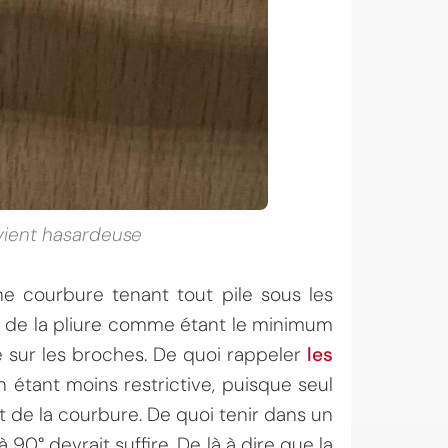
evient hasardeuse
ne courbure tenant tout pile sous les
 de la pliure comme étant le minimum
 sur les broches. De quoi rappeler
les
n étant moins restrictive, puisque seul
t de la courbure. De quoi tenir dans un
 90° devrait suffire. De là à dire que la