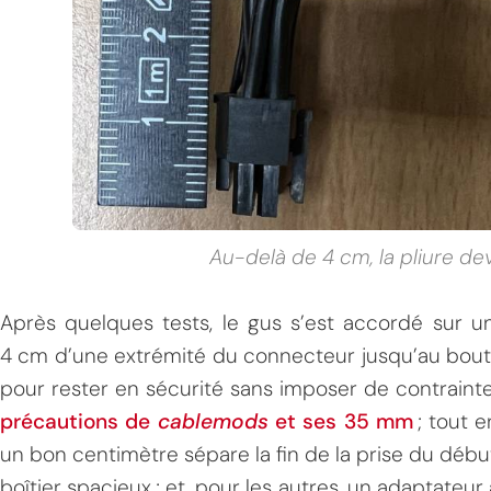
Au-delà de 4 cm, la pliure d
Après quelques tests, le gus s’est accordé sur u
4 cm d’une extrémité du connecteur jusqu’au bout
pour rester en sécurité sans imposer de contrainte
précautions de
cablemods
et ses 35 mm
; tout e
un bon centimètre sépare la fin de la prise du débu
boîtier spacieux ; et, pour les autres, un adaptateur à