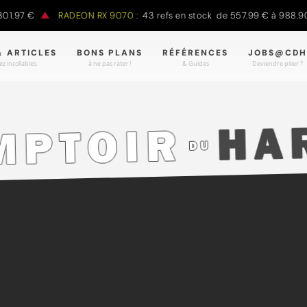
€
RADEON RX 9070 :
43 refs en stock de 557.99 € à 988.90 €
& ARTICLES
BONS PLANS
RÉFÉRENCES
JOBS@CDH
z incollables.
à ne pas rater !
& Guides
Deviendre pilier ?