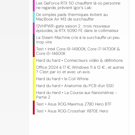
Les GeForce RTX 50 chauffent là où personne
ne regarde, prévient Igor’s Lab
De simples pads thermiques évitent au
MacBook Air M3 de surchauffer
12VHPWR-gate saison 2 : trois nouveaux
épisodes, la RTX 5090 FE dans le collimateur
La Steam Machine crie à la surchauffe un peu
trop vite
Test • Intel Core i9-14900K, Core i7-14700K &
Core i5-14600K
Hard du hard • Connecteurs vidéo & définitions
Office 2024 à 17 €, Windows 11 à 12 € , et autres
? C'est par ici et avec un avis.
Hard du hard • le Coil Whine
Hard du hard • Anatomie du PCB d'un SSD
Hard du Hard • La Course aux Nanomètres -
Partie 2
Test • Asus ROG Maximus Z790 Hero BTF
Test • Asus ROG Crosshair X870E Hero