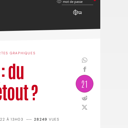
mot
mot de passe
de
passe
RTES GRAPHIQUES
: du
21
étout ?
22 À 13H03
——
28249
VUES