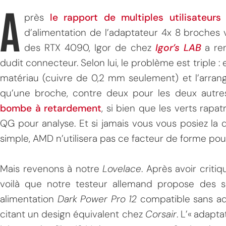
A
près
le rapport de multiples utilisateur
d’alimentation de l’adaptateur 4x 8 broche
des RTX 4090, Igor de chez
Igor’s LAB
a re
dudit connecteur. Selon lui, le problème est triple : 
matériau (cuivre de 0,2 mm seulement) et l’arran
qu’une broche, contre deux pour les deux autre
bombe à retardement
, si bien que les verts rapa
QG pour analyse. Et si jamais vous vous posiez la 
simple, AMD n’utilisera pas ce facteur de forme pour 
Mais revenons à notre
Lovelace
. Après avoir criti
voilà que notre testeur allemand propose des so
alimentation
Dark Power Pro 12
compatible sans ad
citant un design équivalent chez
Corsair
. L’« adapta