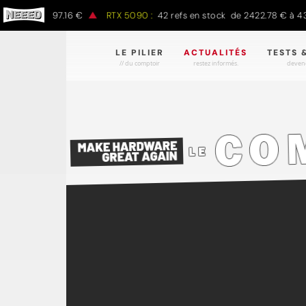
à 1497.16 €
RTX 5090 :
42 refs en stock de 2422.78 € à 4301.97 
LE PILIER
ACTUALITÉS
TESTS 
// du comptoir
restez informés.
devene