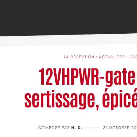
LA RÉCEPTION
•
ACTUALITÉS
•
CA
12VHPWR-gate 
sertissage, épic
COMPOSÉ PAR
N. D.
—————
31 OCTOBRE 20