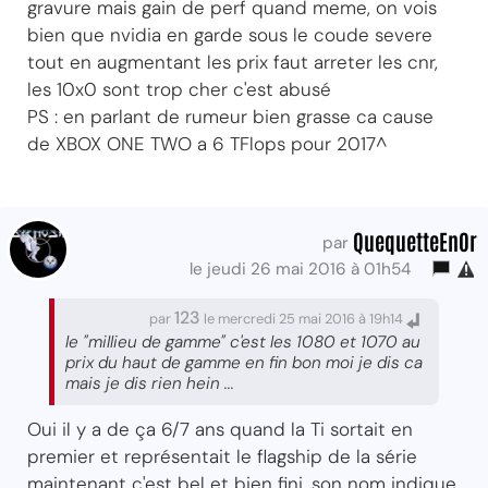
gravure mais gain de perf quand meme, on vois
bien que nvidia en garde sous le coude severe
tout en augmentant les prix faut arreter les cnr,
les 10x0 sont trop cher c'est abusé
PS : en parlant de rumeur bien grasse ca cause
de XBOX ONE TWO a 6 TFlops pour 2017^
QuequetteEnOr
par
le jeudi 26 mai 2016 à 01h54
123
par
le mercredi 25 mai 2016 à 19h14
le "millieu de gamme" c'est les 1080 et 1070 au
prix du haut de gamme en fin bon moi je dis ca
mais je dis rien hein ...
Oui il y a de ça 6/7 ans quand la Ti sortait en
premier et représentait le flagship de la série
maintenant c'est bel et bien fini, son nom indique