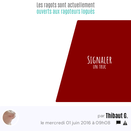
Les ragots sont actuellement
ouverts aux ragoteurs logués
Signaler
un truc
Thibaut G.
par
le mercredi 01 juin 2016 à 09h08