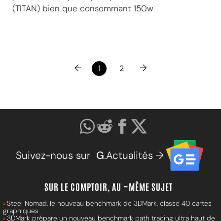
(TITAN) bien que consommant 150w
←
→
1
2
Suivez-nous sur
G
.Actualités →
SUR LE COMPTOIR, AU ~MÊME SUJET
Steel Nomad, le nouveau benchmark de 3DMark, classe 40 cartes
graphiques
3DMark prépare un nouveau benchmark path tracing ultra haut de