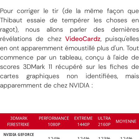
Pour corriger le tir (de la même façon que
Thibaut essaie de tempérer les choses en
ragot), nous allons parler des dernières
révélations de chez
VideoCardz
, puisqu'elles
en ont apparemment émoustillé plus d'un. Tout
commence par un tableau, conçu à l'aide de
scores 3DMark 11 récupéré sur les fiches de
cartes graphiques non identifiées, mais
apparemment de chez NVIDIA :
3DMARK
PERFORMANCE
EXTREME
ULTRA
MOYENNE
FIRESTRIKE
1080P
1440P
2160P
NVIDIA GEFORCE
124%
124%
123%
124%