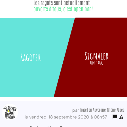
Les ragots sont actuellement
ouverts à tous, c'est open bar !
Signaler
Ragoter
un truc
hazel
en Auvergne-Rhône-Alpes
par
le vendredi 18 septembre 2020 à 08h57