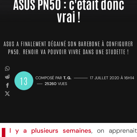
ASUS PN50 : c'était donc
vrai !
ASUS A FINALEMENT DÉGAINÉ SON BAREBONE À CONFIGURER
PN50. RENOIR VA POUVOIR VIVRE DANS UNE STUDETTE !
13
COMPOSÉ PAR
T. G.
—————
17 JUILLET 2020 À 16H14
——
25260
VUES
l y a plusieurs semaines
, on apprenait