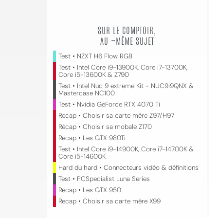
SUR LE COMPTOIR,
AU ~MÊME SUJET
Test • NZXT H6 Flow RGB
Test • Intel Core i9-13900K, Core i7-13700K,
Core i5-13600K & Z790
Test • Intel Nuc 9 extreme Kit - NUC9i9QNX &
Mastercase NC100
Test • Nvidia GeForce RTX 4070 Ti
Recap • Choisir sa carte mère Z97/H97
Récap • Choisir sa mobale Z170
Récap • Les GTX 980Ti
Test • Intel Core i9-14900K, Core i7-14700K &
Core i5-14600K
Hard du hard • Connecteurs vidéo & définitions
Test • PCSpecialist Luna Series
Récap • Les GTX 950
Recap • Choisir sa carte mère X99