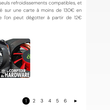
seuls refroidissements compatibles, et
fié sur une carte à moins de 130€ en
e l'on peut dégotter à partir de 12€
1
2
3
4
5
6
►