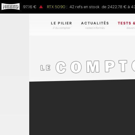
 € à 1497.16 €
RTX 5090 :
42 refs en stock de 2422.78 € à 4301.9
LE PILIER
ACTUALITÉS
TESTS 
// du comptoir
restez informés.
devene