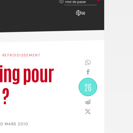
mot
mot de passe
de
passe
•
REFROIDISSEMENT
ling pour
26
 ?
10 MARS 2010