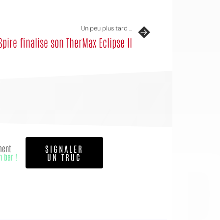
Un peu plus tard ...
Spire finalise son TherMax Eclipse II
OI
ment
SIGNALER
n bar !
UN TRUC