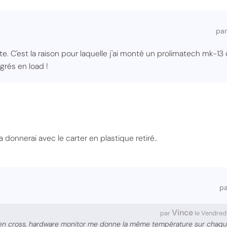
pa
e. C'est la raison pour laquelle j'ai monté un prolimatech mk-13
rés en load !
onnerai avec le carter en plastique retiré..
p
Vince
par
le Vendred
 en cross, hardware monitor me donne la même température sur chaq