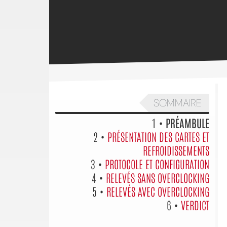
SOMMAIRE
1 •
PRÉAMBULE
2 •
PRÉSENTATION DES CARTES ET
REFROIDISSEMENTS
3 •
PROTOCOLE ET CONFIGURATION
4 •
RELEVÉS SANS OVERCLOCKING
5 •
RELEVÉS AVEC OVERCLOCKING
6 •
VERDICT