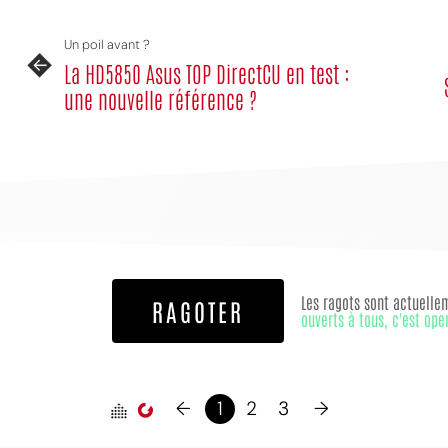
Un poil avant ?
La HD5850 Asus TOP DirectCU en test :
une nouvelle référence ?
MPT
Les ragots sont actuelle
RAGOTER
ouverts à tous, c'est ope
←
1
2
3
→