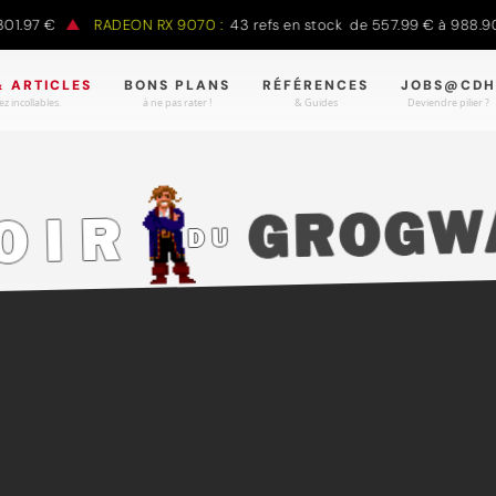
7 €
RADEON RX 9070 :
43 refs en stock de 557.99 € à 988.90 €
& ARTICLES
BONS PLANS
RÉFÉRENCES
JOBS@CDH
z incollables.
à ne pas rater !
& Guides
Deviendre pilier ?