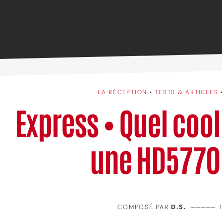
LA RÉCEPTION
•
TESTS & ARTICLES
Express • Quel coo
une HD5770
COMPOSÉ PAR
D.S.
—————