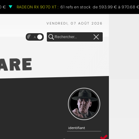
RADEON RX 9070 XT :
61 refs en stock de 593.99 € à 970.68 €
VENDREDI, 07 AOÛT 2026
A
identifiant
identifiant