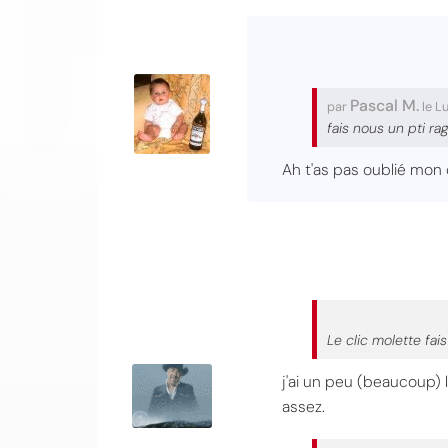
Pascal M.
par
le L
fais nous un pti ra
Ah t'as pas oublié mon c
Le clic molette fais
j'ai un peu (beaucoup) 
assez.