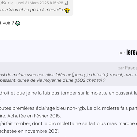
eBar
le Lundi 31 Mars 2025 à 15h28
o a 3ans et se porte à merveille
t voir ?
lere
par
Pasca
par
l de mulots avec ces clics latéraux (perso, je deteste). roccat, razer 
 passant, durée de vie moyenne d'une g502 chez toi ?
roit et que je ne la fais pas tomber sur la molette en cassant le
:
toutes premières éclairage bleu non-rgb. Le clic molette fais pa
dire. Achetée en Février 2015.
e j'ai fait tomber, dont le clic molette ne se fait plus mais ma
achetée en novembre 2021.