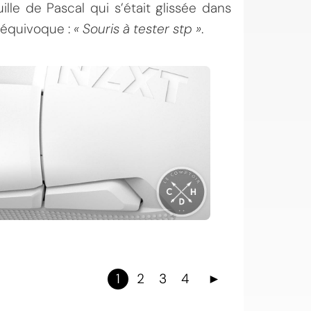
lle de Pascal qui s’était glissée dans
s équivoque :
« Souris à tester stp »
.
1
2
3
4
►