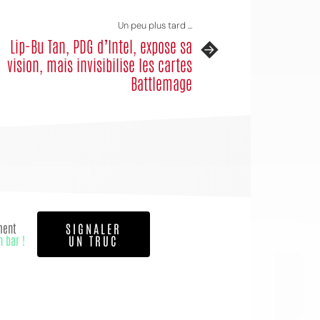
Un peu plus tard ...
Lip-Bu Tan, PDG d’Intel, expose sa
vision, mais invisibilise les cartes
Battlemage
OI
ment
SIGNALER
n bar !
UN TRUC