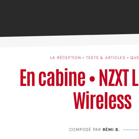
LA RÉCEPTION
•
TESTS & ARTICLES
•
QUE
En cabine • NZXT Li
Wireless
COMPOSÉ PAR
RÉMI B.
—————