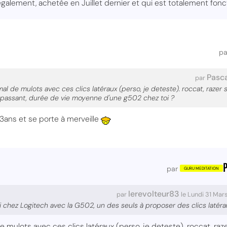
également, achetée en Juillet dernier et qui est totalement foncti
p
Pasca
par
l de mulots avec ces clics latéraux (perso, je deteste). roccat, razer 
 passant, durée de vie moyenne d'une g502 chez toi ?
ans et se porte à merveille
P
par
lerevolteur83
par
le Lundi 31 Mar
ai chez Logitech avec la G502, un des seuls à proposer des clics latérau
 mulots avec ces clics latéraux (perso, je deteste). roccat, raze