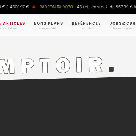
€ à 4301.97 €
RADEON RX 9070 :
43 refs en stock de 557.99 € à
& ARTICLES
BONS PLANS
RÉFÉRENCES
JOBS@CDH
z incollables.
à ne pas rater !
& Guides
Deviendre pilier ?