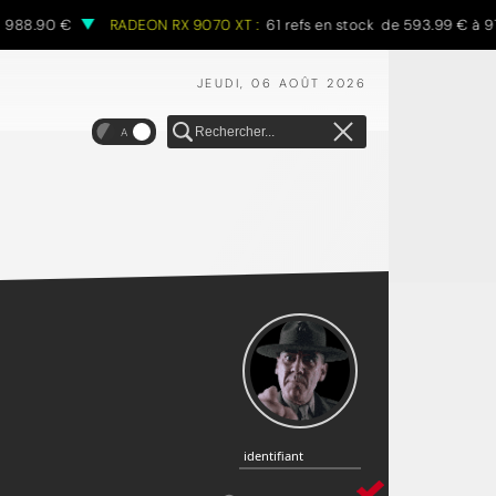
 988.90 €
RADEON RX 9070 XT :
61 refs en stock de 593.99 € à 97
JEUDI, 06 AOÛT 2026
A
identifiant
identifiant