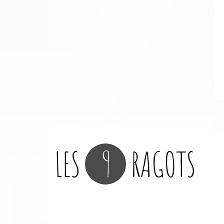
CO
LES
9
RAGOTS