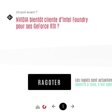
Un poil avant ?
NVIDIA bientôt cliente d’Intel Foundry
pour ses GeForce RTX ?
MPT
Les ragots sont actuelle
RAGOTER
ouverts à tous, c'est ope
←
1
→