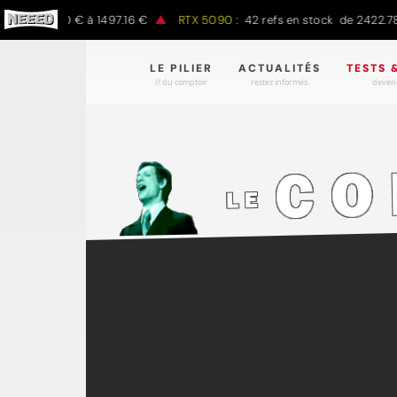
k de 797.00 € à 1497.16 €
RTX 5090 :
42 refs en stock de 2422.78 
LE PILIER
ACTUALITÉS
TESTS 
// du comptoir
restez informés.
devene