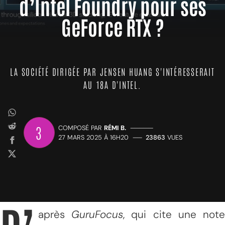
d’Intel Foundry pour ses
GeForce RTX ?
LA SOCIÉTÉ DIRIGÉE PAR JENSEN HUANG S'INTÉRESSERAIT
AU 18A D'INTEL.
3
COMPOSÉ PAR
RÉMI B.
—————
27 MARS 2025 À 16H20
——
23863
VUES
après
GuruFocus
, qui cite une not