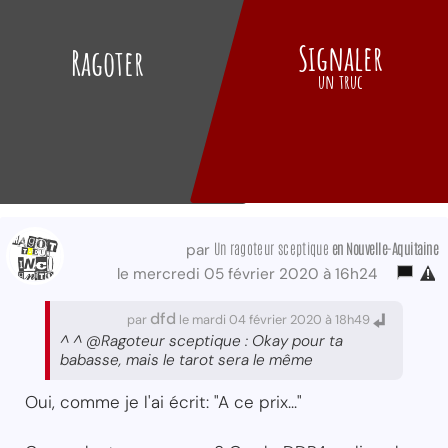
Signaler
Ragoter
un truc
Un ragoteur sceptique
en Nouvelle-Aquitaine
par
le mercredi 05 février 2020 à 16h24
dfd
par
le mardi 04 février 2020 à 18h49
^ ^ @Ragoteur sceptique : Okay pour ta
babasse, mais le tarot sera le même
Oui, comme je l'ai écrit: "A ce prix..."