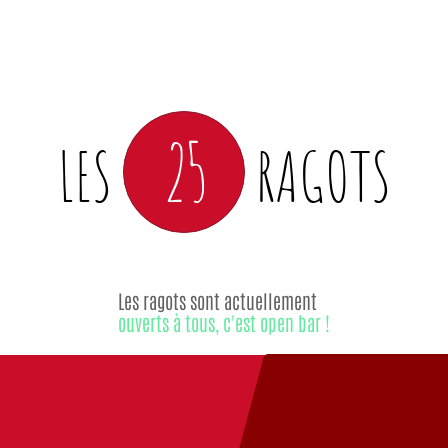
25
LES
RAGOTS
Les ragots sont actuellement
ouverts à tous, c'est open bar !