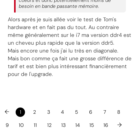
coeurs et donc potentiellement moins de
besoin en bande passante mémoire.
Alors après je suis allée voir le test de Tom's
hardware et en fait pas du tout. Au contraire
même généralement sur le i7 ma version ddr4 est
un cheveu plus rapide que la version ddr5.
Mais encore une fois j'ai lu très en diagonale.
Mais bon comme ça fait une grosse différence de
tarif et est bien plus intéressant financièrement
pour de l'upgrade.
←
1
2
3
4
5
6
7
8
→
9
10
11
12
13
14
15
16