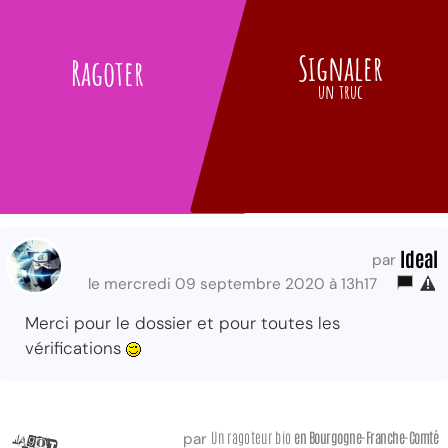
Signaler
Ragoter
un truc
Ideal
par
le mercredi 09 septembre 2020 à 13h17
Merci pour le dossier et pour toutes les
vérifications
Un ragoteur bio
en Bourgogne-Franche-Comté
par