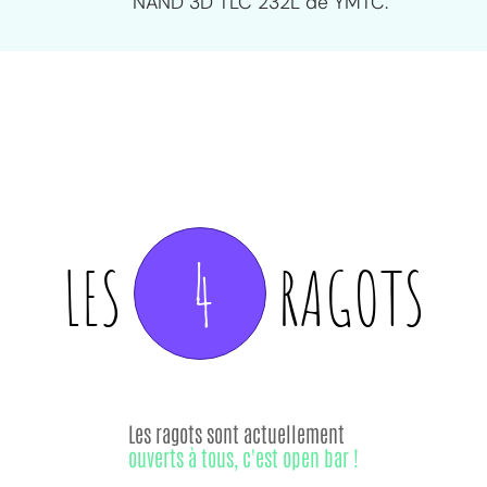
NAND 3D TLC 232L de YMTC.
4
LES
RAGOTS
Les ragots sont actuellement
ouverts à tous, c'est open bar !