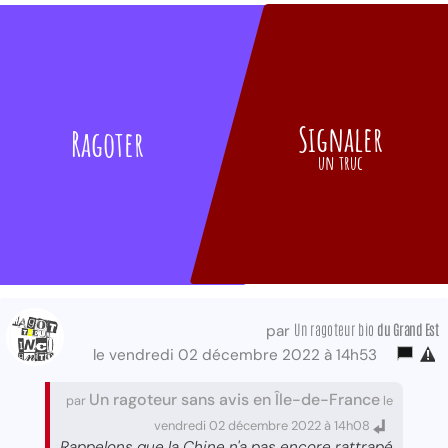
Signaler
Ragoter
un truc
Un ragoteur bio
du Grand Est
par
le vendredi 02 décembre 2022 à 14h53
Un ragoteur sans avis en Île-de-France
par
le
vendredi 02 décembre 2022 à 14h08
Rappelons que la Chine n'a pas encore rattrapé