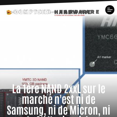
La 1ère NAND 2xxL sur le
marché n'est ni de
Samsung, ni de Micron, ni