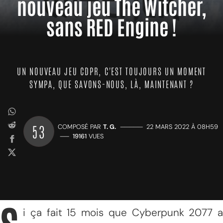
nouveau jeu The Witcher,
sans RED Engine !
UN NOUVEAU JEU CDPR, C'EST TOUJOURS UN MOMENT
SYMPA, QUE SAVONS-NOUS, LÀ, MAINTENANT ?
53
COMPOSÉ PAR
T. G.
—————
22 MARS 2022 À 08H59
——
19161
VUES
i ça fait 15 mois que Cyberpunk 2077 a