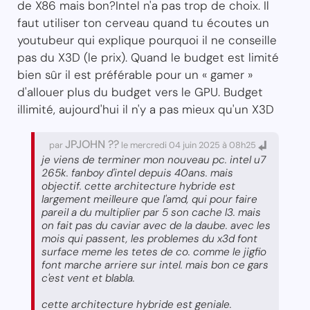
de X86 mais bon?Intel n'a pas trop de choix. Il
faut utiliser ton cerveau quand tu écoutes un
youtubeur qui explique pourquoi il ne conseille
pas du X3D (le prix). Quand le budget est limité
bien sûr il est préférable pour un « gamer »
d'allouer plus du budget vers le GPU. Budget
illimité, aujourd'hui il n'y a pas mieux qu'un X3D
JPJOHN ??
par
le mercredi 04 juin 2025 à 08h25
je viens de terminer mon nouveau pc. intel u7
265k. fanboy d'intel depuis 40ans. mais
objectif. cette architecture hybride est
largement meilleure que l'amd, qui pour faire
pareil a du multiplier par 5 son cache l3. mais
on fait pas du caviar avec de la daube. avec les
mois qui passent, les problemes du x3d font
surface meme les tetes de co. comme le jigfio
font marche arriere sur intel. mais bon ce gars
c'est vent et blabla.
cette architecture hybride est geniale.