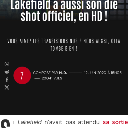
Lakefield a aussi son die
shot officiel, en HD !
VOUS AIMEZ LES TRANSISTORS NUS ? NOUS AUSSI, CELA
TOMBE BIEN !
7
COMPOSÉ PAR
N. D.
—————
12 JUIN 2020 À 15H05
——
20041
VUES
i
Lakefield
n’avait pas attendu
sa sortie