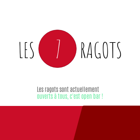
7
LES
RAGOTS
Les ragots sont actuellement
ouverts à tous, c'est open bar !