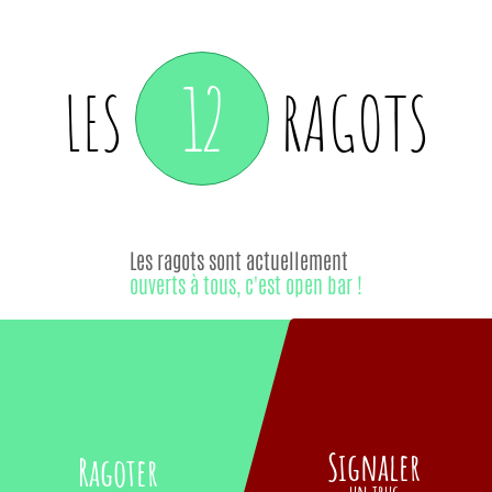
12
LES
RAGOTS
Les ragots sont actuellement
ouverts à tous, c'est open bar !
Signaler
Ragoter