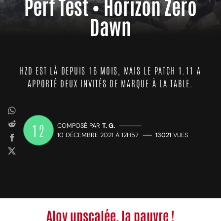
Perf Test • Horizon Zero
Dawn
HZD EST LÀ DEPUIS 16 MOIS, MAIS LE PATCH 1.11 A
APPORTÉ DEUX INVITÉS DE MARQUE À LA TABLE.
12
COMPOSÉ PAR
T. G.
—————
10 DÉCEMBRE 2021 À 12H57
——
13021
VUES
Aloy upscalée, la pauvre !