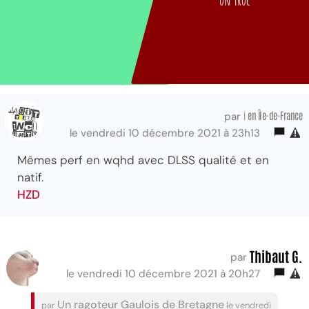
un truc
i
en Île-de-France
par
le vendredi 10 décembre 2021 à 23h13
Mêmes perf en wqhd avec DLSS qualité et en
natif.
HZD
Thibaut G.
par
le vendredi 10 décembre 2021 à 20h27
Un ragoteur Gaulois de Bretagne
par
le vendredi