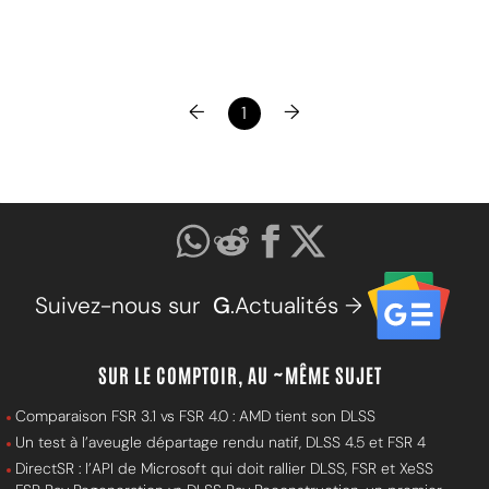
←
→
1
Suivez-nous sur
G
.Actualités →
SUR LE COMPTOIR, AU ~MÊME SUJET
Comparaison FSR 3.1 vs FSR 4.0 : AMD tient son DLSS
Un test à l’aveugle départage rendu natif, DLSS 4.5 et FSR 4
DirectSR : l’API de Microsoft qui doit rallier DLSS, FSR et XeSS