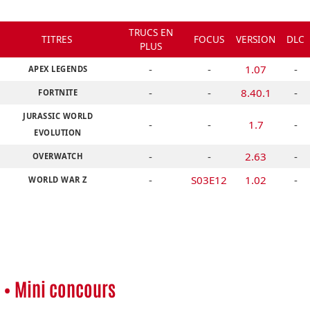
TRUCS EN
TITRES
FOCUS
VERSION
DLC
PLUS
-
-
1.07
-
APEX LEGENDS
-
-
8.40.1
-
FORTNITE
JURASSIC WORLD
-
-
1.7
-
EVOLUTION
-
-
2.63
-
OVERWATCH
-
S03E12
1.02
-
WORLD WAR Z
• Mini concours