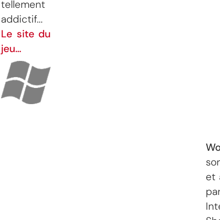
tellement
addictif...
Le site du
jeu...
Wo
sor
et
p
Int