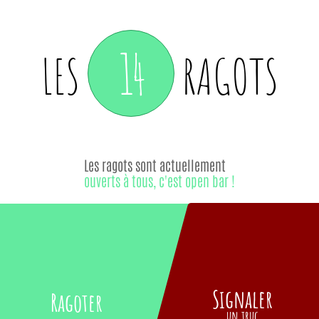
14
LES
RAGOTS
Les ragots sont actuellement
ouverts à tous, c'est open bar !
Signaler
Ragoter
un truc