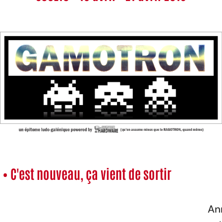
• C'est nouveau, ça vient de sortir
An