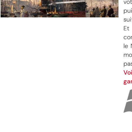
vo
p
sui
Et
co
le
mo
pa
V
ga