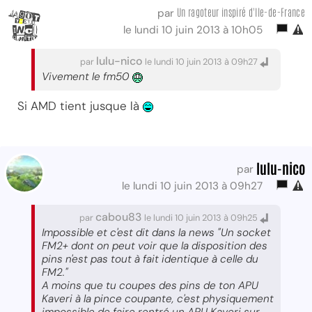
Un ragoteur inspiré d'Ile-de-France
par
le lundi 10 juin 2013 à 10h05
lulu-nico
par
le lundi 10 juin 2013 à 09h27
Vivement le fm50
Si AMD tient jusque là
lulu-nico
par
le lundi 10 juin 2013 à 09h27
cabou83
par
le lundi 10 juin 2013 à 09h25
Impossible et c'est dit dans la news "Un socket
FM2+ dont on peut voir que la disposition des
pins n'est pas tout à fait identique à celle du
FM2."
A moins que tu coupes des pins de ton APU
Kaveri à la pince coupante, c'est physiquement
impossible de faire rentré un APU Kaveri sur