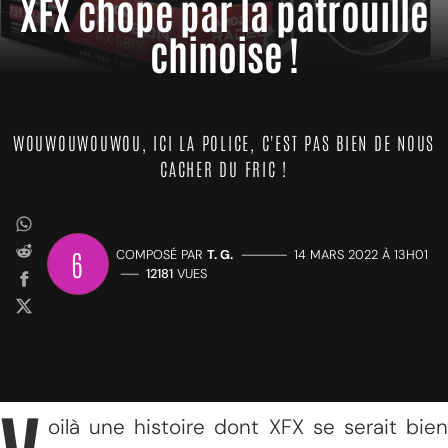
XFX chopé par la patrouille
chinoise !
WOUWOUWOUWOU, ICI LA POLICE, C'EST PAS BIEN DE NOUS
CACHER DU FRIC !
6
COMPOSÉ PAR
T. G.
—————
14 MARS 2022 À 13H01
——
12181
VUES
oilà une histoire dont XFX se serait bien