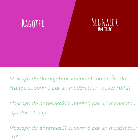
Signaler
Ragoter
un truc
Message de
Un ragoteur vraiment bio en Île-de-
France
supprimé par un modérateur : ouste HST21
Message de
anteraks21
supprimé par un modérateur
: Ça doit être ça...
Message de
anteraks21
supprimé par un modérateur
: HS