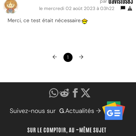
davistos83
par
le mercredi 02 août 2023 à 03h22
Merci, ce test était nécessaire.
←
→
1
Suivez-nous sur
G
.Actualités →
SUR LE COMPTOIR, AU ~MÊME SUJET