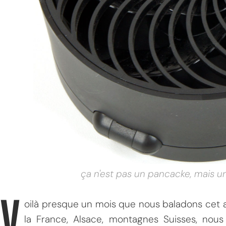
ça n'est pas un pancacke, mais un 
V
oilà presque un mois que nous baladons cet 
la France, Alsace, montagnes Suisses, nous 