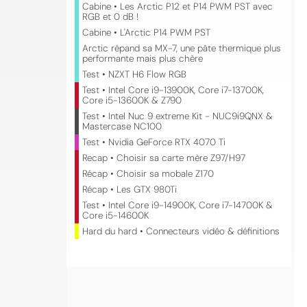
Cabine • Les Arctic P12 et P14 PWM PST avec
RGB et 0 dB !
Cabine • L'Arctic P14 PWM PST
Arctic répand sa MX-7, une pâte thermique plus
performante mais plus chère
Test • NZXT H6 Flow RGB
Test • Intel Core i9-13900K, Core i7-13700K,
Core i5-13600K & Z790
Test • Intel Nuc 9 extreme Kit - NUC9i9QNX &
Mastercase NC100
Test • Nvidia GeForce RTX 4070 Ti
Recap • Choisir sa carte mère Z97/H97
Récap • Choisir sa mobale Z170
Récap • Les GTX 980Ti
Test • Intel Core i9-14900K, Core i7-14700K &
Core i5-14600K
Hard du hard • Connecteurs vidéo & définitions