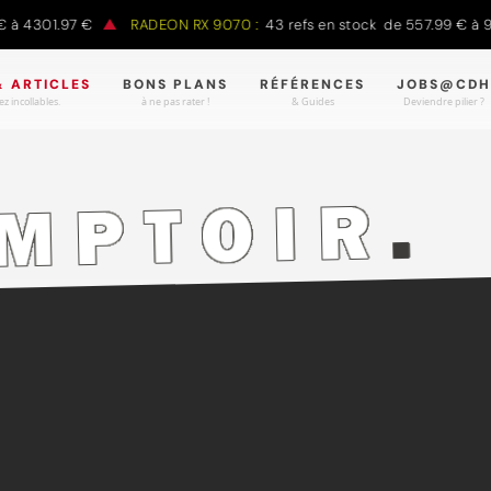
.97 €
RADEON RX 9070 :
43 refs en stock de 557.99 € à 988.90 €
& ARTICLES
BONS PLANS
RÉFÉRENCES
JOBS@CDH
z incollables.
à ne pas rater !
& Guides
Deviendre pilier ?