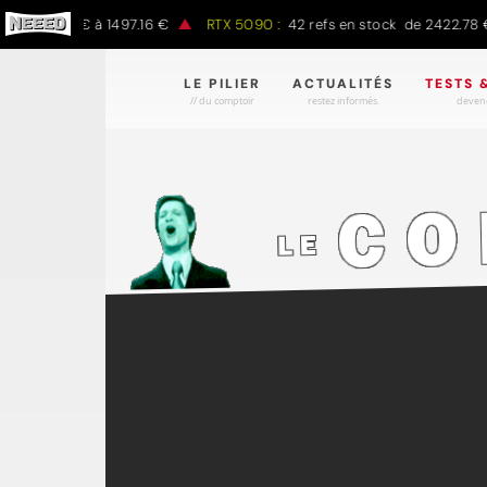
00 € à 1497.16 €
RTX 5090 :
42 refs en stock de 2422.78 € à 4301
LE PILIER
ACTUALITÉS
TESTS 
// du comptoir
restez informés.
devene