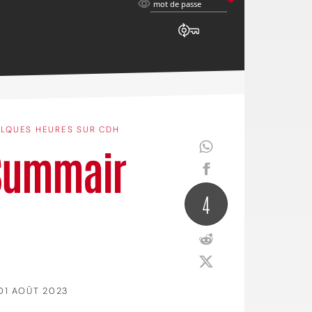
mot
mot de passe
de
passe
LQUES HEURES SUR CDH
 Summair
4
01 AOÛT 2023