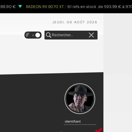
RADEON RX 9070 XT :
61 refs en stock de 593.99 € à 970.68 €
JEUDI, 06 AOÛT 2026
A
identifiant
identifiant