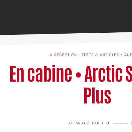
LA RÉCEPTION
•
TESTS & ARTICLES
•
QUE
En cabine • Arctic
Plus
COMPOSÉ PAR
T. C.
—————