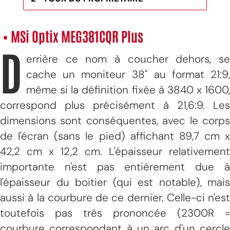
• MSi Optix MEG381CQR Plus
D
errière ce nom à coucher dehors, se
cache un moniteur 38" au format 21:9,
même si la définition fixée à 3840 x 1600,
correspond plus précisément à 21,6:9. Les
dimensions sont conséquentes, avec le corps
de l'écran (sans le pied) affichant 89,7 cm x
42,2 cm x 12,2 cm. L'épaisseur relativement
importante n'est pas entièrement due à
l'épaisseur du boitier (qui est notable), mais
aussi à la courbure de ce dernier. Celle-ci n'est
toutefois pas très prononcée (2300R =
courbure correspondant à un arc d'un cercle