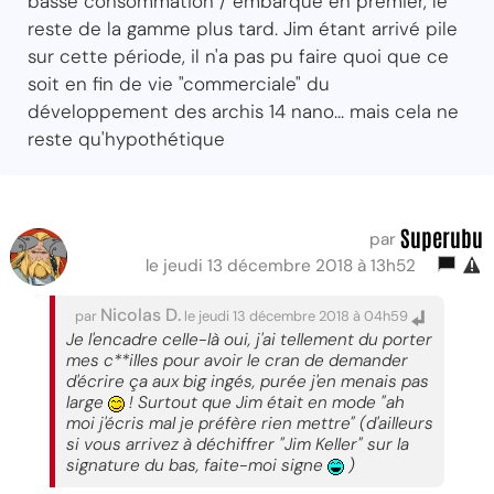
basse consommation / embarqué en premier, le
reste de la gamme plus tard. Jim étant arrivé pile
sur cette période, il n'a pas pu faire quoi que ce
soit en fin de vie "commerciale" du
développement des archis 14 nano... mais cela ne
reste qu'hypothétique
Superubu
par
le jeudi 13 décembre 2018 à 13h52
Nicolas D.
par
le jeudi 13 décembre 2018 à 04h59
Je l'encadre celle-là oui, j'ai tellement du porter
mes c**illes pour avoir le cran de demander
d'écrire ça aux big ingés, purée j'en menais pas
large
! Surtout que Jim était en mode "ah
moi j'écris mal je préfère rien mettre" (d'ailleurs
si vous arrivez à déchiffrer "Jim Keller" sur la
signature du bas, faite-moi signe
)