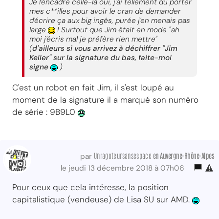
Je l'encadre celle-là oui, j'ai tellement du porter
mes c**illes pour avoir le cran de demander
d'écrire ça aux big ingés, purée j'en menais pas
large
! Surtout que Jim était en mode "ah
moi j'écris mal je préfère rien mettre"
(
d'ailleurs si vous arrivez à déchiffrer "Jim
Keller" sur la signature du bas, faite-moi
signe
)
C'est un robot en fait Jim, il s'est loupé au
moment de la signature il a marqué son numéro
de série : 9B9L0
Unragoteursansespace
en Auvergne-Rhône-Alpes
par
le jeudi 13 décembre 2018 à 07h06
Pour ceux que cela intéresse, la position
capitalistique (vendeuse) de Lisa SU sur AMD.