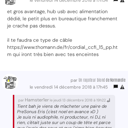
le vendredi 14 décembre 2018 à 17h54
et gros avantage, hub usb avec alimentation
dédié, le petit plus en bureautique franchement
je crache pas dessus.
il te faudra ce type de câble
https://www.thomann.de/fr/cordial_ccfi_15_pp.ht
m qui iront très bien avec tes enceintes
Un ragoteur blond
de Normandie
par
le vendredi 14 décembre 2018 à 17h45
Hamster1er
par
le jeudi 13 décembre 2018 à 19h22
Tient bah je viens de m'acheter une paire de
PreSonus Eris (c'est noel en avance xD )
Je suis ni audiophile, ni producteur, ni DJ, ni
rien, c'était juste sur un coup de tête et parce
que j'avais des sous et que j'aime bien écouter