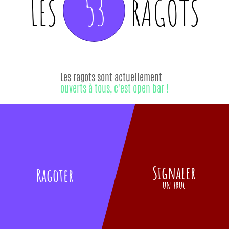
53
LES
RAGOTS
Les ragots sont actuellement
ouverts à tous, c'est open bar !
Signaler
Ragoter
un truc