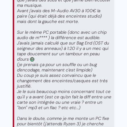
ma musique.
Avant j'avais des M-Audio AV30 à 100€ la
paire (qui était déjà des enceintes studio)
mais dont la gauche est morte.
Sur le même PC portable (donc avec un chip
audio de m**** ) la différence est audible.
J'avais jamais calculé que sur Bag End (OST du
seigneur des anneaux) à 1:20 il y a un mec qui
tape doucement sur un tambour en peau
d'ours
(je prenais ça pour un souffle ou un bug
d'encodage, maintenant c'est limpide)
Du coup je suis assez convaincu que le
changement des enceintes/casques est très
justifié.
Je le suis beaucoup moins concernant tout ce
qu'il y a avant (est ce qu'on fait la diff entre une
carte son intégrée ou une vraie ? entre un
"bon" mp3 et un flac ? etc etc...)
Dans le doute, comme je me monte un PC fixe
pour bientôt (j'attends Ryzen 3) je cherche