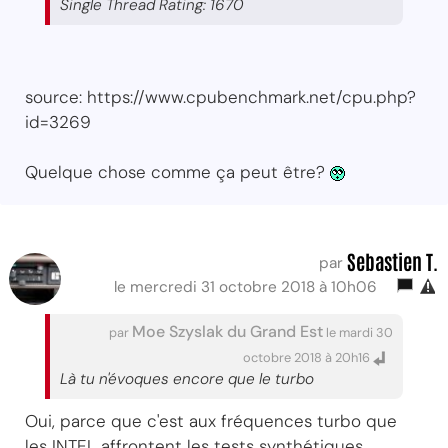
Single Thread Rating: 1670
source: https://www.cpubenchmark.net/cpu.php?
id=3269
Quelque chose comme ça peut être?
Sebastien T.
par
le mercredi 31 octobre 2018 à 10h06
Moe Szyslak du Grand Est
par
le mardi 30
octobre 2018 à 20h16
Là tu n'évoques encore que le turbo
Oui, parce que c'est aux fréquences turbo que
les INTEL affrontent les tests synthétiques.